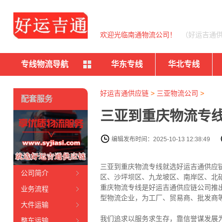
欢迎光临南通物流公司！
（好运吉通
专线物流导航
华东专线
华北专线
好运吉通供应链
>
三亚物流公司
>
配套服务
三亚到重庆物流专线
编辑发布时间：2025-10-13 12:38:49
三亚到重庆物流专线就选好运吉通供应链电
公司简介
区、沙坪坝区、九龙坡区、南岸区、北
重庆物流专线是好运吉通供应链公司推
业务流程
型物流企业，为工厂、贸易商、批发商
大件运输
我们追求以服务求生存，靠信誉谋发展
整车运输