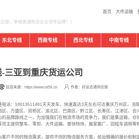
首页
大件运输
供应链，争做南通物流企业领导品牌！）
东北专线
西南专线
西北专线
中南专线
-三亚到重庆货运公司
信息来源：https://www.ist56.cn
作者：好运吉通供应链
话：18013511481天天发车、快速直达3天左右可达重庆万州区、
碚区、万盛区、双桥区、渝北区、巴南区、黔江区、长寿区、江津区、合
出的品牌路线之一，为加强我们在物流市场的竞争力，我们是集运输，仓
等货主提供整车、零担、大件运输、普快特快、搬家搬厂、回程车调用等
为客户不同的物流需求，提供不同的物流服务方案，给出精确的报价和制