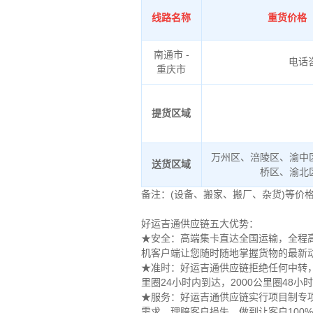
线路名称
重货价格（
南通市 -
电话
重庆市
提货区域
万州区、涪陵区、渝中
送货区域
桥区、渝北
备注：(设备、搬家、搬厂、杂货)等价
好运吉通供应链五大优势：
★安全：高端集卡直达全国运输，全程高
机客户端让您随时随地掌握货物的最新
★准时：好运吉通供应链拒绝任何中转，
里圈24小时内到达，2000公里圈48
★服务：好运吉通供应链实行项目制专
需求，理赔客户损失，做到让客户100