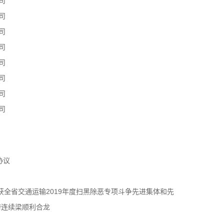
司
司
司
司
司
司
司
司
协议
获全省交通运输2019年度扫黑除恶专项斗争先进集体和先
跨连续梁顺利合龙