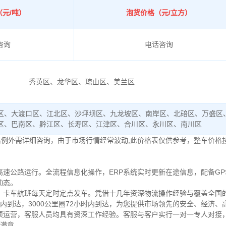
元/吨）
泡货价格（元/立方）
咨询
电话咨询
秀英区、龙华区、琼山区、美兰区
区、大渡口区、江北区、沙坪坝区、九龙坡区、南岸区、北碚区、万盛区
区、巴南区、黔江区、长寿区、江津区、合川区、永川区、南川区
格例外需详细咨询，由于市场行情经常波动,此价格表仅供参考，整车价格
速公路运行。全流程信息化操作，ERP系统实时更新在途信息，配备GP
动态。
卡车航班每天定时定点发车。凭借十几年资深物流操作经验与覆盖全国的
小时内到达，3000公里圈72小时内到达，为您提供市场领先的安全、经济
项运营，客服人员均具有资深工作经验。客服与客户实行一对一专人对接
%满意。