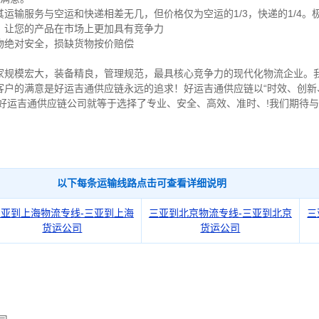
运输服务与空运和快递相差无几，但价格仅为空运的1/3，快递的1/4。
，让您的产品在市场上更加具有竞争力
物绝对安全，损缺货物按价赔偿
家规模宏大，装备精良，管理规范，最具核心竞争力的现代化物流企业。
客户的满意是好运吉通供应链永远的追求！好运吉通供应链以“时效、创新
择好运吉通供应链公司就等于选择了专业、安全、高效、准时、!我们期待
以下每条运输线路点击可查看详细说明
三亚到上海物流专线-三亚到上海
三亚到北京物流专线-三亚到北京
三
货运公司
货运公司