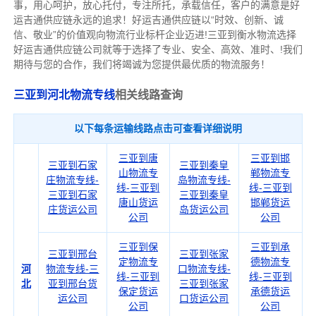
事，用心呵护，放心托付，专注所托，承载信任，客户的满意是好
运吉通供应链永远的追求！好运吉通供应链以“时效、创新、诚
信、敬业”的价值观向物流行业标杆企业迈进!三亚到衡水物流选择
好运吉通供应链公司就等于选择了专业、安全、高效、准时、!我们
期待与您的合作，我们将竭诚为您提供最优质的物流服务！
三亚到河北物流专线
相关线路查询
以下每条运输线路点击可查看详细说明
三亚到唐
三亚到邯
三亚到石家
三亚到秦皇
山物流专
郸物流专
庄物流专线-
岛物流专线-
线-三亚到
线-三亚到
三亚到石家
三亚到秦皇
唐山货运
邯郸货运
庄货运公司
岛货运公司
公司
公司
三亚到保
三亚到承
三亚到邢台
三亚到张家
定物流专
德物流专
河
物流专线-三
口物流专线-
线-三亚到
线-三亚到
北
亚到邢台货
三亚到张家
保定货运
承德货运
运公司
口货运公司
公司
公司