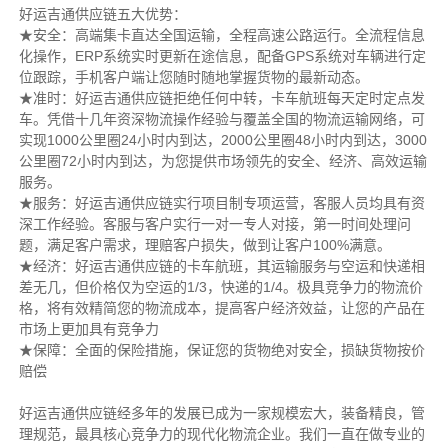
好运吉通供应链五大优势：
★安全：高端集卡直达全国运输，全程高速公路运行。全流程信息
化操作，ERP系统实时更新在途信息，配备GPS系统对车辆进行定
位跟踪，手机客户端让您随时随地掌握货物的最新动态。
★准时：好运吉通供应链拒绝任何中转，卡车航班每天定时定点发
车。凭借十几年资深物流操作经验与覆盖全国的物流运输网络，可
实现1000公里圈24小时内到达，2000公里圈48小时内到达，3000
公里圈72小时内到达，为您提供市场领先的安全、经济、高效运输
服务。
★服务：好运吉通供应链实行项目制专项运营，客服人员均具有资
深工作经验。客服与客户实行一对一专人对接，第一时间处理问
题，满足客户需求，理赔客户损失，做到让客户100%满意。
★经济：好运吉通供应链的卡车航班，其运输服务与空运和快递相
差无几，但价格仅为空运的1/3，快递的1/4。极具竞争力的物流价
格，将有效精简您的物流成本，提高客户经济效益，让您的产品在
市场上更加具有竞争力
★保障：全面的保险措施，保证您的货物绝对安全，损缺货物按价
赔偿
好运吉通供应链经多年的发展已成为一家规模宏大，装备精良，管
理规范，最具核心竞争力的现代化物流企业。我们一直在做专业的