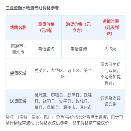
三亚至衡水物流专线价格参考
：
运输时间
重货价格
泡货价格（元/
线路名称
（几天到
（元/吨）
立方）
达）
南通市 -
电话咨询
电话咨询
3~5天
衡水市
量大可免费
秀英区、龙华区、琼山区、美兰
上门取货，
提货区域
区
不足需加提
货费。
桃城区、枣强县、武邑县、武强
偏远及郊县
送货区域
县、饶阳县、安平县、故城县、
请咨询
景县、阜城县、冀州市、深州市
备注：(设备、搬家、搬厂、杂货)等价格例外需详细咨询，由于市
场行情经常波动,此价格表仅供参考，整车价格按车型议价！