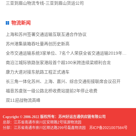
三亚到眉山物流专线-三亚到眉山货运公司
物流新闻
上海和苏州签署交通运输互联互通合作协议
苏州港集装箱吞吐量再创历史新高
全市交通运输系统3家单位、7名个人荣获全省交通运输2019年度扫黑除恶专项斗争先进集体和先
南沿江城际铁路张家港段首个超100米跨连续梁顺利合龙
康力大道对接东航路工程正式通车
长三角一体化苏州、上海、嘉兴、综合交通衔接联席会议召开
福音苏虞张一级公路北桥收费站提前2年停止收费
双11迎战物流高峰
Copyright © 2006-2022 版权所有：苏州好运吉通供应链有限公司
总部：江苏省南通市崇川区安顺路2号铭源物流园
分部：江苏省南通市崇川区顺达路299号磊鑫物流园
苏ICP备2021007584号