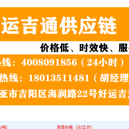
/吨）
泡货价格（元/立方）