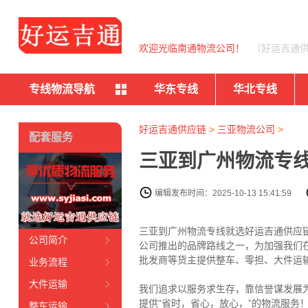
欢迎光临南通物流公司！
（好运吉通
专线物流导航
华东专线
华北专线
好运吉通供应链
>
三亚物流公司
>
配套服务
三亚到广州物流专线
编辑发布时间：2025-10-13 15:41:59
三亚到广州物流专线就选好运吉通供应链电
公司简介
公司推出的品牌路线之一，为加强我们
批发商等货主提供整车、零担、大件运
业务流程
大件运输
我们追求以服务求生存，靠信誉谋发展
提供“省时，省心，放心，”的物流服务
整车运输