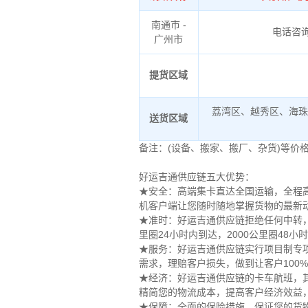
南通市 -
电话咨
广州市
提货区域
荔湾区、越秀区、海
送货区域
备注：(设备、搬家、搬厂、杂货)等价
好运吉通供应链五大优势：
★安全：高端集卡直达全国运输，全程高
机客户端让您随时随地掌握货物的最新
★准时：好运吉通供应链拒绝任何中转，
里圈24小时内到达，2000公里圈48
★服务：好运吉通供应链实行项目制专
需求，理赔客户损失，做到让客户100
★经济：好运吉通供应链的卡车航班，其
精简您的物流成本，提高客户经济效益
★保障：全面的保险措施，保证您的货