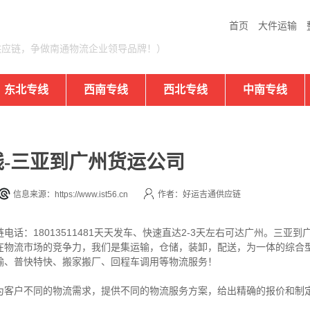
首页
大件运输
供应链，争做南通物流企业领导品牌！）
东北专线
西南专线
西北专线
中南专线
-三亚到广州货运公司
信息来源：https://www.ist56.cn
作者：好运吉通供应链
话：18013511481天天发车、快速直达2-3天左右可达广州。三亚
在物流市场的竞争力，我们是集运输，仓储，装卸，配送，为一体的综合
输、普快特快、搬家搬厂、回程车调用等物流服务！
为客户不同的物流需求，提供不同的物流服务方案，给出精确的报价和制
！