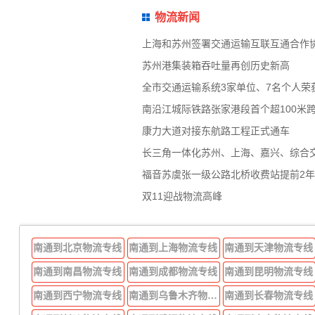
物流新闻
上海和苏州签署交通运输互联互通合作
苏州港集装箱吞吐量再创历史新高
全市交通运输系统3家单位、7名个人荣
南沿江城际铁路张家港段首个超100米
康力大道对接东航路工程正式通车
长三角一体化苏州、上海、嘉兴、综合
福音苏虞张一级公路北桥收费站提前2
双11迎战物流高峰
南通到北京物流专线
南通到上海物流专线
南通到天津物流专线
南通到南昌物流专线
南通到成都物流专线
南通到昆明物流专线
南通到西宁物流专线
南通到乌鲁木齐物流专线
南通到长春物流专线