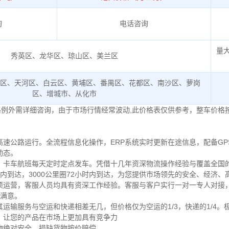
询
电话咨询
量
秀英区、龙华区、琼山区、美兰区
珠区、天河区、白云区、黄埔区、番禺区、花都区、南沙区、萝岗
区、增城市、从化市
格例外需详细咨询，由于市场行情经常波动,此价格表仅供参考，整车价格
速公路运行。全流程信息化操作，ERP系统实时更新在途信息，配备GP
动态。
卡车航班每天定时定点发车。凭借十几年资深物流操作经验与覆盖全国的
小时内到达，3000公里圈72小时内到达，为您提供市场领先的安全、经济
项运营，客服人员均具有资深工作经验。客服与客户实行一对一专人对接
%满意。
运输服务与空运和快递相差无几，但价格仅为空运的1/3，快递的1/4。
，让您的产品在市场上更加具有竞争力
物绝对安全，损缺货物按价赔偿