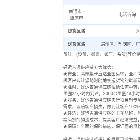
南通市 -
电话咨询
肇庆市
提货区域
秀
送货区域
端州区、鼎湖区、广
备注：(设备、搬家、搬厂、杂货)等价
好运吉通供应链五大优势：
★安全：高端集卡直达全国运输，全程高
机客户端让您随时随地掌握货物的最新
★准时：好运吉通供应链拒绝任何中转，
里圈24小时内到达，2000公里圈48
★服务：好运吉通供应链实行项目制专
需求，理赔客户损失，做到让客户100
★经济：好运吉通供应链的卡车航班，其
精简您的物流成本，提高客户经济效益
★保障：全面的保险措施，保证您的货
好运吉通供应链经多年的发展已成为一