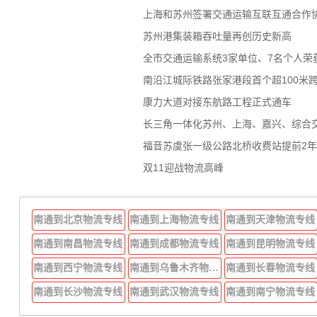
上海和苏州签署交通运输互联互通合作
苏州港集装箱吞吐量再创历史新高
全市交通运输系统3家单位、7名个人荣
南沿江城际铁路张家港段首个超100米
康力大道对接东航路工程正式通车
长三角一体化苏州、上海、嘉兴、综合
福音苏虞张一级公路北桥收费站提前2
双11迎战物流高峰
南通到北京物流专线
南通到上海物流专线
南通到天津物流专线
南通到南昌物流专线
南通到成都物流专线
南通到昆明物流专线
南通到西宁物流专线
南通到乌鲁木齐物流专线
南通到长春物流专线
南通到长沙物流专线
南通到武汉物流专线
南通到南宁物流专线