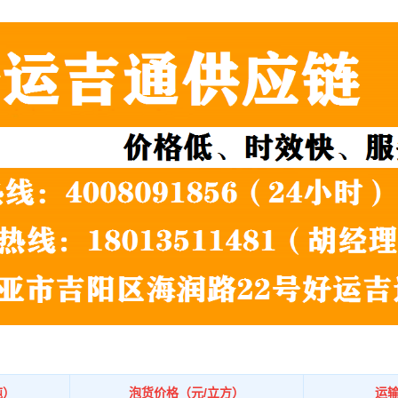
吨）
泡货价格（元/立方）
运