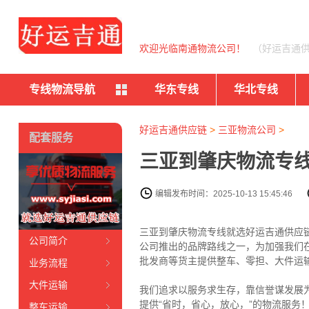
欢迎光临南通物流公司！
（好运吉通
专线物流导航
华东专线
华北专线
好运吉通供应链
>
三亚物流公司
>
配套服务
三亚到肇庆物流专线
编辑发布时间：2025-10-13 15:45:46
三亚到肇庆物流专线就选好运吉通供应链电
公司简介
公司推出的品牌路线之一，为加强我们
批发商等货主提供整车、零担、大件运
业务流程
大件运输
我们追求以服务求生存，靠信誉谋发展
提供“省时，省心，放心，”的物流服务
整车运输