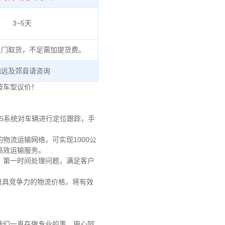
3~5天
上门取货，不足需加提货费。
偏远及郊县请咨询
按车型议价！
S系统对车辆进行定位跟踪，手
物流运输网络，可实现1000公
、高效运输服务。
，第一时间处理问题，满足客户
极具竞争力的物流价格，将有效
我们一直在做专业的事，用心呵