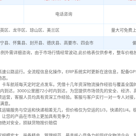
电话咨询
英区、龙华区、琼山区、美兰区
量大可免费
宁县、怀集县、封开县、德庆县、高要市、四会市
格例外需详细咨询，由于市场行情经常波动,此价格表仅供参考，整车价格
速公路运行。全流程信息化操作，ERP系统实时更新在途信息，配备GP
动态。
卡车航班每天定时定点发车。凭借十几年资深物流操作经验与覆盖全国的
小时内到达，3000公里圈72小时内到达，为您提供市场领先的安全、经济
项运营，客服人员均具有资深工作经验。客服与客户实行一对一专人对接
%满意。
运输服务与空运和快递相差无几，但价格仅为空运的1/3，快递的1/4。
，让您的产品在市场上更加具有竞争力
物绝对安全，损缺货物按价赔偿
家规模宏大，装备精良，管理规范，最具核心竞争力的现代化物流企业。