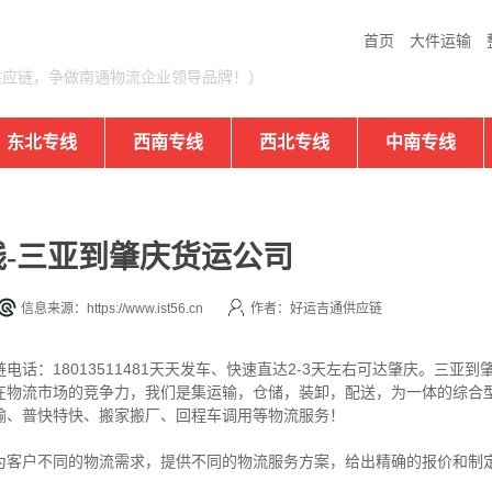
首页
大件运输
供应链，争做南通物流企业领导品牌！）
东北专线
西南专线
西北专线
中南专线
-三亚到肇庆货运公司
信息来源：https://www.ist56.cn
作者：好运吉通供应链
话：18013511481天天发车、快速直达2-3天左右可达肇庆。三亚
在物流市场的竞争力，我们是集运输，仓储，装卸，配送，为一体的综合
输、普快特快、搬家搬厂、回程车调用等物流服务！
为客户不同的物流需求，提供不同的物流服务方案，给出精确的报价和制
！