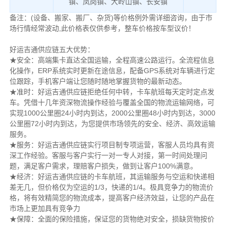
镇、凤岗镇、大岭山镇、长安镇
备注：(设备、搬家、搬厂、杂货)等价格例外需详细咨询，由于市
场行情经常波动,此价格表仅供参考，整车价格按车型议价！
好运吉通供应链五大优势：
★安全：高端集卡直达全国运输，全程高速公路运行。全流程信息
化操作，ERP系统实时更新在途信息，配备GPS系统对车辆进行定
位跟踪，手机客户端让您随时随地掌握货物的最新动态。
★准时：好运吉通供应链拒绝任何中转，卡车航班每天定时定点发
车。凭借十几年资深物流操作经验与覆盖全国的物流运输网络，可
实现1000公里圈24小时内到达，2000公里圈48小时内到达，3000
公里圈72小时内到达，为您提供市场领先的安全、经济、高效运输
服务。
★服务：好运吉通供应链实行项目制专项运营，客服人员均具有资
深工作经验。客服与客户实行一对一专人对接，第一时间处理问
题，满足客户需求，理赔客户损失，做到让客户100%满意。
★经济：好运吉通供应链的卡车航班，其运输服务与空运和快递相
差无几，但价格仅为空运的1/3，快递的1/4。极具竞争力的物流价
格，将有效精简您的物流成本，提高客户经济效益，让您的产品在
市场上更加具有竞争力
★保障：全面的保险措施，保证您的货物绝对安全，损缺货物按价