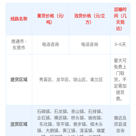
运输时
重货价格（元/
泡货价格（元/立
间（几
线路名称
吨）
方）
天到
达）
南通市 -
电话咨询
电话咨询
3~5天
东莞市
量大可
免费上
门取
提货区域
秀英区、龙华区、琼山区、美兰区
货，不
足需加
提货
费。
石碣镇、石龙镇、茶山镇、石排镇、
企石镇、横沥镇、桥头镇、谢岗镇、
偏远及
送货区域
东坑镇、常平镇、寮步镇、樟木头
郊县请
镇、大朗镇、黄江镇、清溪镇、塘厦
咨询