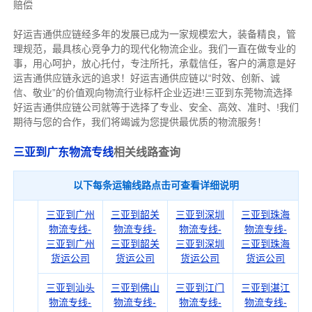
赔偿
好运吉通供应链经多年的发展已成为一家规模宏大，装备精良，管
理规范，最具核心竞争力的现代化物流企业。我们一直在做专业的
事，用心呵护，放心托付，专注所托，承载信任，客户的满意是好
运吉通供应链永远的追求！好运吉通供应链以“时效、创新、诚
信、敬业”的价值观向物流行业标杆企业迈进!三亚到东莞物流选择
好运吉通供应链公司就等于选择了专业、安全、高效、准时、!我们
期待与您的合作，我们将竭诚为您提供最优质的物流服务！
三亚到广东物流专线
相关线路查询
以下每条运输线路点击可查看详细说明
三亚到广州
三亚到韶关
三亚到深圳
三亚到珠海
物流专线-
物流专线-
物流专线-
物流专线-
三亚到广州
三亚到韶关
三亚到深圳
三亚到珠海
货运公司
货运公司
货运公司
货运公司
三亚到汕头
三亚到佛山
三亚到江门
三亚到湛江
物流专线-
物流专线-
物流专线-
物流专线-