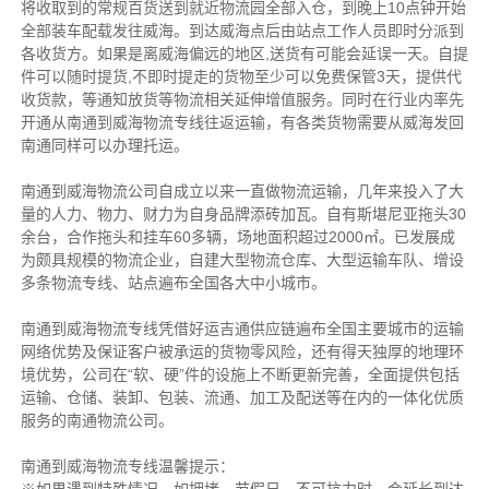
将收取到的常规百货送到就近物流园全部入仓，到晚上10点钟开始
全部装车配载发往威海。到达威海点后由站点工作人员即时分派到
各收货方。如果是离威海偏远的地区,送货有可能会延误一天。自提
件可以随时提货,不即时提走的货物至少可以免费保管3天，提供代
收货款，等通知放货等物流相关延伸增值服务。同时在行业内率先
开通从南通到威海物流专线往返运输，有各类货物需要从威海发回
南通同样可以办理托运。
南通到威海物流公司自成立以来一直做物流运输，几年来投入了大
量的人力、物力、财力为自身品牌添砖加瓦。自有斯堪尼亚拖头30
余台，合作拖头和挂车60多辆，场地面积超过2000㎡。已发展成
为颇具规模的物流企业，自建大型物流仓库、大型运输车队、增设
多条物流专线、站点遍布全国各大中小城市。
南通到威海物流专线凭借好运吉通供应链遍布全国主要城市的运输
网络优势及保证客户被承运的货物零风险，还有得天独厚的地理环
境优势，公司在“软、硬”件的设施上不断更新完善，全面提供包括
运输、仓储、装卸、包装、流通、加工及配送等在内的一体化优质
服务的南通物流公司。
南通到威海物流专线温馨提示：