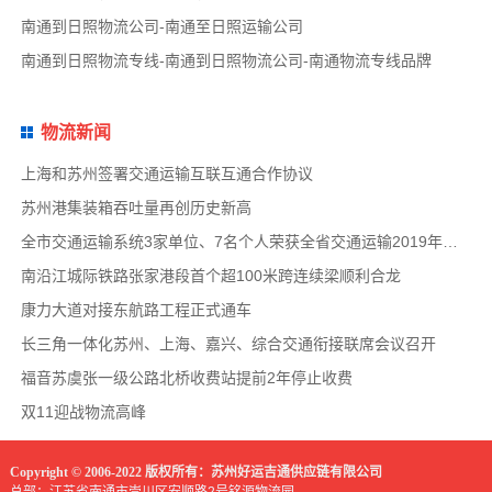
南通到日照物流公司-南通至日照运输公司
南通到日照物流专线-南通到日照物流公司-南通物流专线品牌
物流新闻
上海和苏州签署交通运输互联互通合作协议
苏州港集装箱吞吐量再创历史新高
全市交通运输系统3家单位、7名个人荣获全省交通运输2019年度扫黑除恶专项斗争先进集体和先
南沿江城际铁路张家港段首个超100米跨连续梁顺利合龙
康力大道对接东航路工程正式通车
长三角一体化苏州、上海、嘉兴、综合交通衔接联席会议召开
福音苏虞张一级公路北桥收费站提前2年停止收费
双11迎战物流高峰
Copyright © 2006-2022 版权所有：苏州好运吉通供应链有限公司