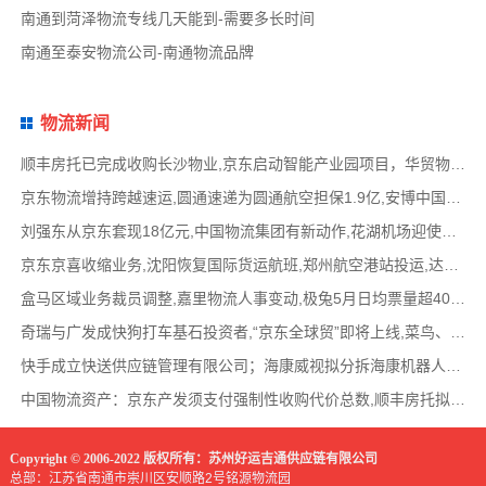
南通到菏泽物流专线几天能到-需要多长时间
南通至泰安物流公司-南通物流品牌
物流新闻
顺丰房托已完成收购长沙物业,京东启动智能产业园项目，华贸物流签署约2亿元专线产品运营合
京东物流增持跨越速运,圆通速递为圆通航空担保1.9亿,安博中国牵手启橙中国,中通云仓发布6
刘强东从京东套现18亿元,中国物流集团有新动作,花湖机场迎使用许可审查,丰巢自营洗衣在全国
京东京喜收缩业务,沈阳恢复国际货运航班,郑州航空港站投运,达达快送发布618战报,顺丰发布最
盒马区域业务裁员调整,嘉里物流人事变动,极兔5月日均票量超4000万,菜鸟开通中美特惠海运专线
奇瑞与广发成快狗打车基石投资者,“京东全球贸”即将上线,菜鸟、普洛斯公布减碳举措,中国
快手成立快送供应链管理有限公司；海康威视拟分拆海康机器人至创业板上市；传化智联6.93亿
中国物流资产：京东产发须支付强制性收购代价总数,顺丰房托拟收购长沙物业,京东、普洛斯等
Copyright © 2006-2022 版权所有：苏州好运吉通供应链有限公司
总部：江苏省南通市崇川区安顺路2号铭源物流园