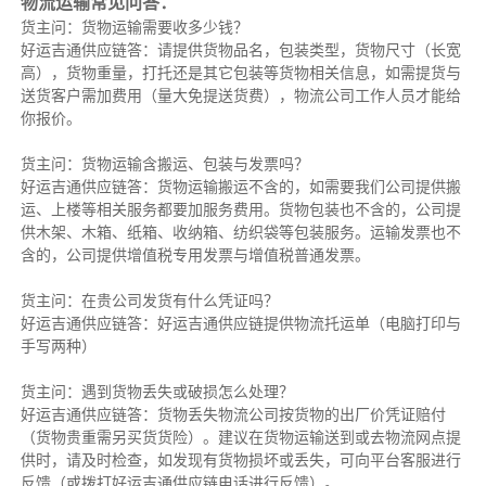
物流运输常见问答：
货主问：货物运输需要收多少钱？
好运吉通供应链答：请提供货物品名，包装类型，货物尺寸（长宽
高），货物重量，打托还是其它包装等货物相关信息，如需提货与
送货客户需加费用（量大免提送货费），物流公司工作人员才能给
你报价。
货主问：货物运输含搬运、包装与发票吗？
好运吉通供应链答：货物运输搬运不含的，如需要我们公司提供搬
运、上楼等相关服务都要加服务费用。货物包装也不含的，公司提
供木架、木箱、纸箱、收纳箱、纺织袋等包装服务。运输发票也不
含的，公司提供增值税专用发票与增值税普通发票。
货主问：在贵公司发货有什么凭证吗？
好运吉通供应链答：好运吉通供应链提供物流托运单（电脑打印与
手写两种）
货主问：遇到货物丢失或破损怎么处理？
好运吉通供应链答：货物丢失物流公司按货物的出厂价凭证赔付
（货物贵重需另买货货险）。建议在货物运输送到或去物流网点提
供时，请及时检查，如发现有货物损坏或丢失，可向平台客服进行
反馈（或拨打好运吉通供应链电话进行反馈）。