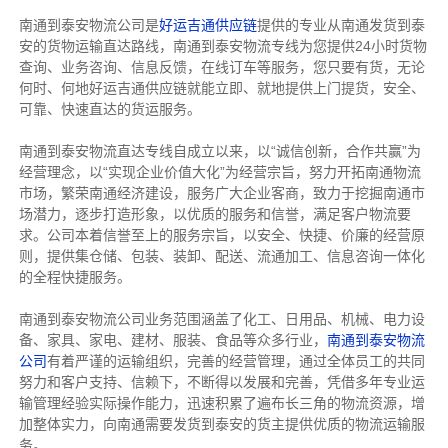
南通到泰安物流公司是
好运吉通供应链
提供的专业从南通发货到泰
安的货物运输直达路线，南通到泰安物流专线
为您提供
24小时货物
查询、业务咨询、信息反馈，在线订车等服务，您只要有货，无论
何时、何地好运吉通供应链就能立即、就地提供上门提货，安全、
可靠、快速直达的货运服务。
南通到泰安物流直达专线自成立以来，以“诚信创新，合作共赢”为
经营理念，以“实现企业价值大化”为经营宗旨，努力开拓南通物流
市场，繁荣南通经济建设，服务广大企业客商，致力于挖掘南通市
场潜力，逐步打造形象，以优质的服务和信誉，满足客户物流要
求。公司本着信誉至上的服务宗旨，以安全、快捷、价廉的经营原
则，提供集仓储、包装、装卸、配送、流通加工、信息咨询一体化
的全程快捷服务。
南通到泰安物流公司业务范围涵盖了化工、日用品、机械、电力设
备、家具、家电、建材、服装、食品等众多行业，
南通到泰安物流
公司
有着严谨的运输组织，完善的经营管理，通过全体员工的共同
努力和客户支持、信赖下，不断得以发展和完善，凭借多年专业运
输管理经验实际操作能力，迅速积累了遍布长三角的物流资源，增
加整体实力，向南通需要发货到泰安的货主提供优质的物流运输服
务。