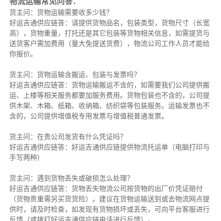
物流运输常见问答：
货主问：货物运输需要收多少钱？
好运吉通供应链答：请提供货物品名，包装类型，货物尺寸（长宽
高），货物重量，打托还是其它包装等货物相关信息，如需提货与
送货客户需加费用（量大免提送货费），物流公司工作人员才能给
你报价。
货主问：货物运输含搬运、包装与发票吗？
好运吉通供应链答：货物运输搬运不含的，如需要我们公司提供搬
运、上楼等相关服务都要加服务费用。货物包装也不含的，公司提
供木架、木箱、纸箱、收纳箱、纺织袋等包装服务。运输发票也不
含的，公司提供增值税专用发票与增值税普通发票。
货主问：在贵公司发货有什么凭证吗？
好运吉通供应链答：好运吉通供应链提供物流托运单（电脑打印与
手写两种）
货主问：遇到货物丢失或破损怎么处理？
好运吉通供应链答：货物丢失物流公司按货物的出厂价凭证赔付
（货物贵重需另买货货险）。建议在货物运输送到或去物流网点提
供时，请及时检查，如发现有货物损坏或丢失，可向平台客服进行
反馈（或拨打好运吉通供应链电话进行反馈）。