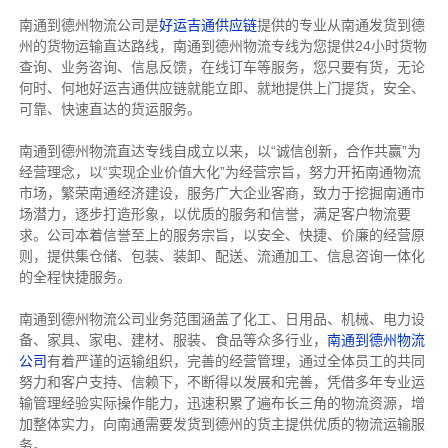
南通到德州物流公司是
好运吉通供应链
提供的专业从南通发货到德
州的货物运输直达路线，南通到德州物流专线
为您提供
24小时货物
查询、业务咨询、信息反馈，在线订车等服务，您只要有货，无论
何时、何地好运吉通供应链就能立即、就地提供上门提货，安全、
可靠、快速直达的货运服务。
南通到德州物流直达专线自成立以来，以“诚信创新，合作共赢”为
经营理念，以“实现企业价值大化”为经营宗旨，努力开拓南通物流
市场，繁荣南通经济建设，服务广大企业客商，致力于挖掘南通市
场潜力，逐步打造形象，以优质的服务和信誉，满足客户物流要
求。公司本着信誉至上的服务宗旨，以安全、快捷、价廉的经营原
则，提供集仓储、包装、装卸、配送、流通加工、信息咨询一体化
的全程快捷服务。
南通到德州物流公司业务范围涵盖了化工、日用品、机械、电力设
备、家具、家电、建材、服装、食品等众多行业，
南通到德州物流
公司
有着严谨的运输组织，完善的经营管理，通过全体员工的共同
努力和客户支持、信赖下，不断得以发展和完善，凭借多年专业运
输管理经验实际操作能力，迅速积累了遍布长三角的物流资源，增
加整体实力，向南通需要发货到德州的货主提供优质的物流运输服
务。