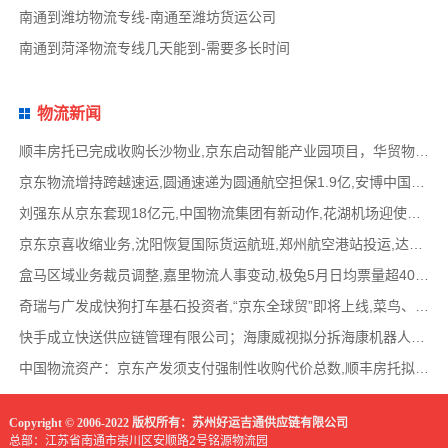
南通到潍坊物流专线-南通至潍坊货运公司
南通到菏泽物流专线几天能到-需要多长时间
物流新闻
顺丰房托已完成收购长沙物业,京东启动智能产业园项目，华贸物流签署约2亿元专线产品运营合
京东物流增持跨越速运,圆通速递为圆通航空担保1.9亿,安博中国牵手启橙中国,中通云仓发布6
刘强东从京东套现18亿元,中国物流集团有新动作,花湖机场迎使用许可审查,丰巢自营洗衣在全国
京东京喜收缩业务,沈阳恢复国际货运航班,郑州航空港站投运,达达快送发布618战报,顺丰发布最
盒马区域业务裁员调整,嘉里物流人事变动,极兔5月日均票量超4000万,菜鸟开通中美特惠海运专线
奇瑞与广发成快狗打车基石投资者,“京东全球贸”即将上线,菜鸟、普洛斯公布减碳举措,中国
快手成立快送供应链管理有限公司；海康威视拟分拆海康机器人至创业板上市；传化智联6.93亿
中国物流资产：京东产发须支付强制性收购代价总数,顺丰房托拟收购长沙物业,京东、普洛斯等
Copyright © 2006-2022 版权所有：苏州好运吉通供应链有限公司
总部：江苏省南通市崇川区安顺路2号铭源物流园