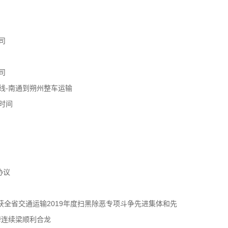
司
司
线-南通到朔州整车运输
时间
协议
获全省交通运输2019年度扫黑除恶专项斗争先进集体和先
跨连续梁顺利合龙