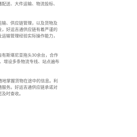
储配送、大件运输、物流投标、
运输、供应链管理，以及货物及
业，好运吉通供应链有着严谨的
业运输管理经验实际操作能力，
有斯堪尼亚拖头30余台，合作
队、增设多条物流专线、站点遍布
随地掌握货物在途中的信息。利
随服务。好运吉通供应链承诺对
您及时查收。