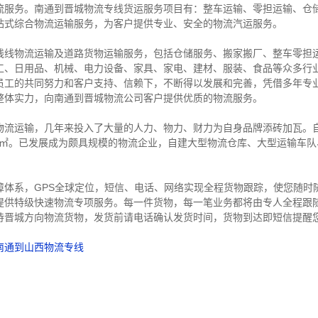
流服务。南通到晋城物流专线货运服务项目有：整车运输、零担运输、仓
站式综合物流运输服务，为客户提供专业、安全的物流汽运服务。
线线物流运输及道路货物运输服务，包括仓储服务、搬家搬厂、整车零担
工、日用品、机械、电力设备、家具、家电、建材、服装、食品等众多行
员工的共同努力和客户支持、信赖下，不断得以发展和完善，凭借多年专
整体实力，向南通到晋城物流公司客户提供优质的物流服务。
物流运输，几年来投入了大量的人力、物力、财力为自身品牌添砖加瓦。自
00㎡。已发展成为颇具规模的物流企业，自建大型物流仓库、大型运输车
障体系，GPS全球定位，短信、电话、网络实现全程货物跟踪，使您随时
提供特级快速物流专项服务。每一件货物，每一笔业务都将由专人全程跟
待晋城方向物流货物，发货前请电话确认发货时间，货物到达即短信提醒
南通到山西物流专线