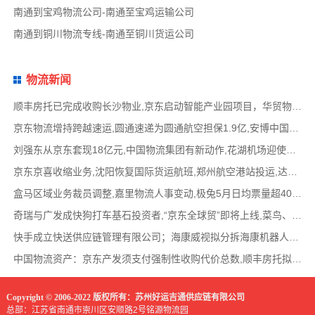
南通到宝鸡物流公司-南通至宝鸡运输公司
南通到铜川物流专线-南通至铜川货运公司
物流新闻
顺丰房托已完成收购长沙物业,京东启动智能产业园项目，华贸物流签署约2亿元专线产品运营合
京东物流增持跨越速运,圆通速递为圆通航空担保1.9亿,安博中国牵手启橙中国,中通云仓发布6
刘强东从京东套现18亿元,中国物流集团有新动作,花湖机场迎使用许可审查,丰巢自营洗衣在全国
京东京喜收缩业务,沈阳恢复国际货运航班,郑州航空港站投运,达达快送发布618战报,顺丰发布最
盒马区域业务裁员调整,嘉里物流人事变动,极兔5月日均票量超4000万,菜鸟开通中美特惠海运专线
奇瑞与广发成快狗打车基石投资者,“京东全球贸”即将上线,菜鸟、普洛斯公布减碳举措,中国
快手成立快送供应链管理有限公司；海康威视拟分拆海康机器人至创业板上市；传化智联6.93亿
中国物流资产：京东产发须支付强制性收购代价总数,顺丰房托拟收购长沙物业,京东、普洛斯等
Copyright © 2006-2022 版权所有：苏州好运吉通供应链有限公司
总部：江苏省南通市崇川区安顺路2号铭源物流园