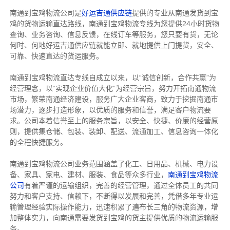
南通到宝鸡物流公司是
好运吉通供应链
提供的专业从南通发货到宝
鸡的货物运输直达路线，南通到宝鸡物流专线
为您提供
24小时货物
查询、业务咨询、信息反馈，在线订车等服务，您只要有货，无论
何时、何地好运吉通供应链就能立即、就地提供上门提货，安全、
可靠、快速直达的货运服务。
南通到宝鸡物流直达专线自成立以来，以“诚信创新，合作共赢”为
经营理念，以“实现企业价值大化”为经营宗旨，努力开拓南通物流
市场，繁荣南通经济建设，服务广大企业客商，致力于挖掘南通市
场潜力，逐步打造形象，以优质的服务和信誉，满足客户物流要
求。公司本着信誉至上的服务宗旨，以安全、快捷、价廉的经营原
则，提供集仓储、包装、装卸、配送、流通加工、信息咨询一体化
的全程快捷服务。
南通到宝鸡物流公司业务范围涵盖了化工、日用品、机械、电力设
备、家具、家电、建材、服装、食品等众多行业，
南通到宝鸡物流
公司
有着严谨的运输组织，完善的经营管理，通过全体员工的共同
努力和客户支持、信赖下，不断得以发展和完善，凭借多年专业运
输管理经验实际操作能力，迅速积累了遍布长三角的物流资源，增
加整体实力，向南通需要发货到宝鸡的货主提供优质的物流运输服
务。