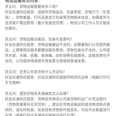
物流运输常见问答：
货主问：货物运输需要收多少钱？
好运吉通供应链答：请提供货物品名，包装类型，货物尺寸（长宽
高），货物重量，打托还是其它包装等货物相关信息，如需提货与
送货客户需加费用（量大免提送货费），物流公司工作人员才能给
你报价。
货主问：货物运输含搬运、包装与发票吗？
好运吉通供应链答：货物运输搬运不含的，如需要我们公司提供搬
运、上楼等相关服务都要加服务费用。货物包装也不含的，公司提
供木架、木箱、纸箱、收纳箱、纺织袋等包装服务。运输发票也不
含的，公司提供增值税专用发票与增值税普通发票。
货主问：在贵公司发货有什么凭证吗？
好运吉通供应链答：好运吉通供应链提供物流托运单（电脑打印与
手写两种）
货主问：遇到货物丢失或破损怎么处理？
好运吉通供应链答：货物丢失物流公司按货物的出厂价凭证赔付
（货物贵重需另买货货险）。建议在货物运输送到或去物流网点提
供时，请及时检查，如发现有货物损坏或丢失，可向平台客服进行
反馈（或拨打好运吉通供应链电话进行反馈）。