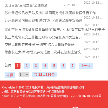
2025-10-12 15:04:22
太仓首条“三层立交”全线贯通
2025-10-12 14:33:48
苏州普通公路收费站多措并举圆满完成中秋国庆长假保畅工作
2025-10-12 14:33:20
苏州高速公司精心部署 助力“双节”高速公路平安畅通
2025-10-12 13:54:40
昆山市地方海事处多措并举确保“国庆、中秋”双节假期水路出行安全
2025-10-12 13:54:11
长三角毗邻公交工作推进现场办公会在苏州吴江召开
2025-10-12 13:54:00
交通运输部来苏开展“十四五”综合运输服务调研
2025-10-12 13:53:41
常泰长江大桥5号墩沉井完成第二次井壁混凝土浇筑
2025-10-12 09:43:24
首页
1
2
3
4
5
6
7
下一页
共
12
页
286
条
末页
Copyright © 2006-2022 版权所有：苏州好运吉通供应链有限公司
总部：江苏省南通市崇川区安顺路2号铭源物流园
分部：江苏省南通市崇川区顺达路299号磊鑫物流园
苏ICP备2021007584号