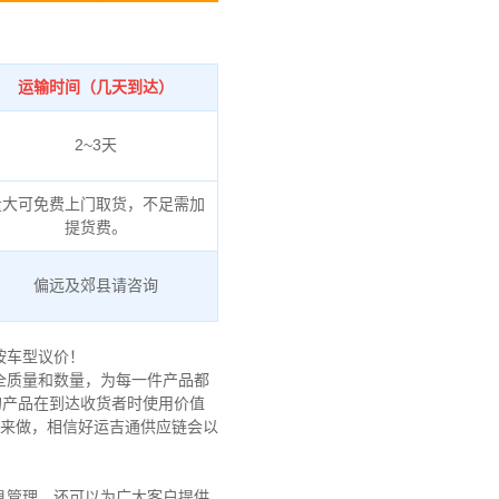
运输时间（几天到达）
2~3天
量大可免费上门取货，不足需加
提货费。
偏远及郊县请咨询
按车型议价！
全质量和数量，为每一件产品都
的产品在到达收货者时使用价值
链来做，相信好运吉通供应链会以
息管理，还可以为广大客户提供