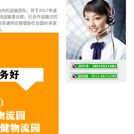
州的运输团队，并于2017年成
专线运输事业部，已合作运输过的
运吉通供应链借助在全国80多家
盖。
工作时间：07:30 – – 23:30
值班座机：0512-66711481