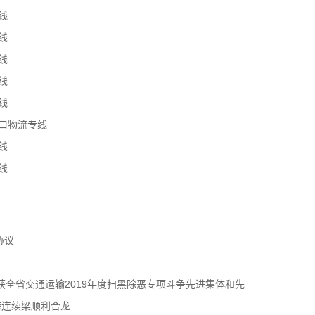
线
线
线
线
线
口物流专线
线
线
协议
获全省交通运输2019年度扫黑除恶专项斗争先进集体和先
跨连续梁顺利合龙