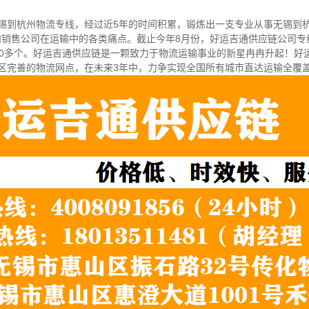
无锡到杭州物流专线，经过近5年的时间积累，锻炼出一支专业从事无锡到杭
和销售公司在运输中的各类痛点。截止今年8月份，好运吉通供应链公司
600多个。好运吉通供应链是一颗致力于物流运输事业的新星冉冉升起！好
治区完善的物流网点，在未来3年中，力争实现全国所有城市直达运输全覆