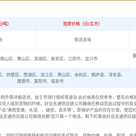
/吨）
泡货价格（元/立方）
询
电话咨询
锡山区、惠山区、滨湖区、新吴区、江阴市、宜兴市
区、拱墅区、西湖区、滨江区、萧山区、余杭区、桐庐县、淳安县、
建德市、富阳市、临安市
格例外需详细咨询，由于市场行情经常波动,此价格表仅供参考，整车价格
收货人接到货物的时候，好运吉通供应链公司确保在移动货品过程中的安
不会"淋雨受潮、水浸、、破损、丢失等"。即保护产品的存在价值，使您
好运吉通供应链公司值得信赖!您只需一个电话，剩下的事由好运吉通供应
主，同时可提供铁路和航空运输的多式联运，货物仓储，包装，配送，信