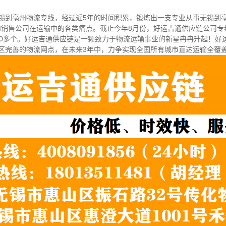
无锡到亳州物流专线，经过近5年的时间积累，锻炼出一支专业从事无锡到亳
和销售公司在运输中的各类痛点。截止今年8月份，好运吉通供应链公司
600多个。好运吉通供应链是一颗致力于物流运输事业的新星冉冉升起！好
治区完善的物流网点，在未来3年中，力争实现全国所有城市直达运输全覆