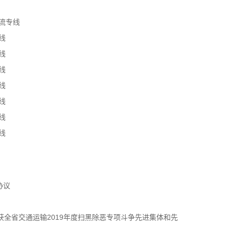
流专线
线
线
线
线
线
线
线
协议
获全省交通运输2019年度扫黑除恶专项斗争先进集体和先