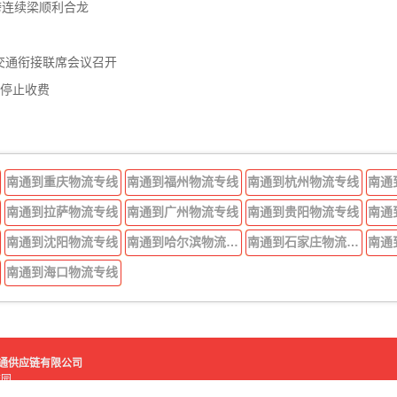
跨连续梁顺利合龙
交通衔接联席会议召开
年停止收费
南通到重庆物流专线
南通到福州物流专线
南通到杭州物流专线
南通
南通到拉萨物流专线
南通到广州物流专线
南通到贵阳物流专线
南通
南通到沈阳物流专线
南通到哈尔滨物流专线
南通到石家庄物流专线
南通
南通到海口物流专线
好运吉通供应链有限公司
流园
鑫物流园
苏ICP备2021007584号