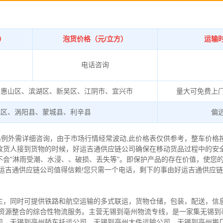
）
泡货价格（元/立方）
运输
电话咨询
、惠山区、滨湖区、新吴区、江阴市、宜兴市
量大可免费上
城区、涡阳县、蒙城县、利辛县
偏
格例外需详细咨询，由于市场行情经常波动,此价格表仅供参考，整车价格
收货人接到货物的时候，好运吉通供应链公司确保在移动货品过程中的安
不会"淋雨受潮、水浸、、破损、丢失等"。即保护产品的存在价值，使您
好运吉通供应链公司值得信赖!您只需一个电话，剩下的事由好运吉通供应
主，同时可提供铁路和航空运输的多式联运，货物仓储，包装，配送，信
流资源整合的综合性物流服务。
主营无锡到亳州物流专线，是一家集无锡到
司、无锡到亳州轿车托运公司、无锡到亳州大件运输公司、无锡到亳州搬