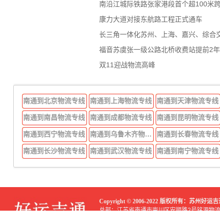
南沿江城际铁路张家港段首个超100米
康力大道对接东航路工程正式通车
长三角一体化苏州、上海、嘉兴、综合
福音苏虞张一级公路北桥收费站提前2
双11迎战物流高峰
南通到北京物流专线
南通到上海物流专线
南通到天津物流专线
南通到南昌物流专线
南通到成都物流专线
南通到昆明物流专线
南通到西宁物流专线
南通到乌鲁木齐物流专线
南通到长春物流专线
南通到长沙物流专线
南通到武汉物流专线
南通到南宁物流专线
Copyright © 2006-2022 版权所有：苏州
总部：江苏省南通市崇川区安顺路2号铭源物
分部：江苏省南通市崇川区顺达路299号磊