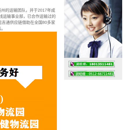
州的运输团队，并于2017年成
专线运输事业部，已合作运输过的
运吉通供应链借助在全国80多家
盖。
工作时间：07:30 – – 23:30
值班座机：0512-66711481