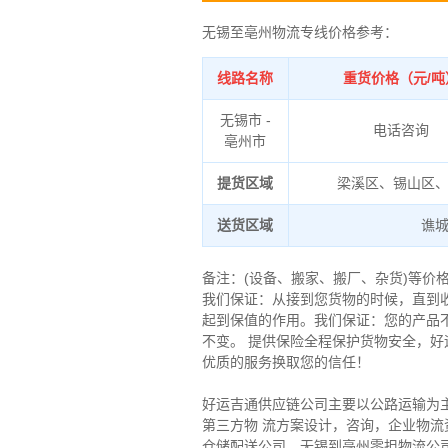
无锡至亳州物流专线价格参考：
线路名称
重货价格（元/吨
无锡市 -
电话咨询
亳州市
提货区域
梁溪区、锡山区
送货区域
谯
备注：(设备、搬家、搬厂、杂货)等价
我们保证：从接到您货物的时候，直到
起到保值的作用。
我们保证：您的产品
不变。 提供保险全程保护货物安全，
优质的服务换取您的信任！
好运吉通供应链公司主要以公路运输为
第三方物 流方案设计，咨询，企业物
仓储配送公司、无锡到亳州零担物流公