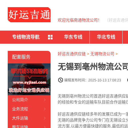
欢迎光临南通物流公司！
（好运吉通
专线物流导航
华东专线
华北专线
好运吉通供应链
>
无锡物流公司
>
配套服务
无锡到亳州物流公司
编辑发布时间：2025-10-13 17:08:23
无锡到亳州物流公司首选好运吉通供应链
公司简介
的经验和专业的运输车队目前合作运输已
业务流程
好运吉通供应链经多年的发展已成为一
大件运输
无锡的品牌竞争力公司专门在无锡设立
流方案,以最方便最快捷的服务,最低的
整车运输