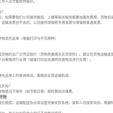
工作人员才能给你报价。
吗？
的，如需要我们公司提供搬运、上楼等相关服务都要加服务费用。货物包
。运输发票也不含的，公司提供增值税专用发票与增值税普通发票。
供物流托运单（电脑打印与手写两种）
？
按货物的出厂价凭证赔付（货物贵重需另买货货险）。建议在货物运输送
平台客服进行反馈（或拨打好运吉通供应链电话进行反馈）。
链托运单上的查询电话，客服会反馈运输轨迹。
几天吗？
特殊情况下除外（如节假日等）超时需加仓储费。
货物
按价赔偿；运输配送及仓库设置完善安控系统，装卸人员接受培训，根据