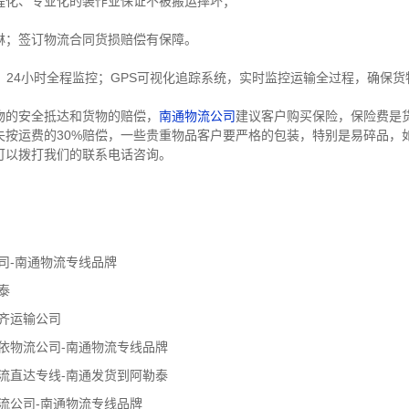
程化、专业化的装作业保证不被搬运摔坏；
淋；签订物流合同货损赔偿有保障。
，24小时全程监控；GPS可视化追踪系统，实时监控运输全过程，确保
物的安全抵达和货物的赔偿，
南通物流公司
建议客户购买保险，保险费是货
失按运费的30%赔偿，一些贵重物品客户要严格的包装，特别是易碎品，
可以拨打我们的联系电话咨询。
司-南通物流专线品牌
泰
齐运输公司
依物流公司-南通物流专线品牌
流直达专线-南通发货到阿勒泰
流公司-南通物流专线品牌