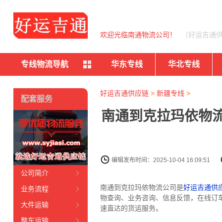
欢迎光临南通物流公司！
（好运吉通
专线物流导航
华东专线
华北专线
好运吉通供应链
>
新疆专线
>
配套服务
南通到克拉玛依物流
编辑发布时间：2025-10-04 16:09:51
公司简介
南通到克拉玛依物流公司是
好运吉通供
业务流程
物查询、业务咨询、信息反馈，在线订
大件运输
速直达的货运服务。
整车运输