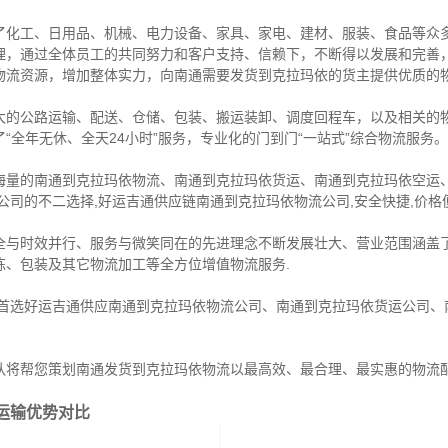
了化工、日用品、机械、电力设备、家具、家电、建材、服装、食品等众
理，通过全体员工的共同努力和客户支持、信赖下，不断得以发展和完善
物流资源，增加整体实力，向南通需要发货到克拉玛依的货主提供优质的
大的公路运输、配送、仓储、包装、搬运装卸、调度回程车，以及相关的
“全年无休、全天24小时”服务，专业化的门到门“一站式”综合物流服务。
海量的南通到克拉玛依物流、南通到克拉玛依货运、南通到克拉玛依空运
公司的不二选择,好运吉通供应链南通到克拉玛依物流公司,安全快捷,价格便
全与时效并行、服务与微笑同在的先进理念不断发展壮大、营业范围涵盖
拣、包装及其它物流加工等全方位增值物流服务.
线首选好运吉通供应南通到克拉玛依物流公司、南通到克拉玛依货运公司、
队将帮您策划南通发货到克拉玛依物流以最高效、最合理、最实惠的物流
运输优势对比