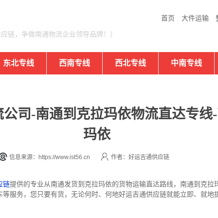
首页
大件运输
供应链，争做南通物流企业领导品牌！）
东北专线
西南专线
西北专线
中南专线
公司-南通到克拉玛依物流直达专线
玛依
信息来源：https://www.ist56.cn
作者：好运吉通供应链
应链
提供的专业从南通发货到克拉玛依的货物运输直达路线，南通到克拉
车等服务，您只要有货，无论何时、何地好运吉通供应链就能立即、就地