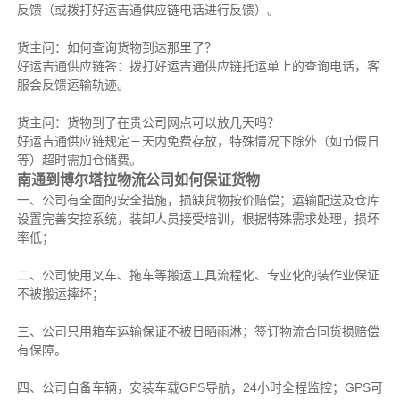
反馈（或拨打好运吉通供应链电话进行反馈）。
货主问：如何查询货物到达那里了？
好运吉通供应链答：拨打好运吉通供应链托运单上的查询电话，客
服会反馈运输轨迹。
货主问：货物到了在贵公司网点可以放几天吗？
好运吉通供应链规定三天内免费存放，特殊情况下除外（如节假日
等）超时需加仓储费。
南通到博尔塔拉物流公司如何保证货物
一、公司有全面的安全措施，损缺货物按价赔偿；运输配送及仓库
设置完善安控系统，装卸人员接受培训，根据特殊需求处理，损坏
率低；
二、公司使用叉车、拖车等搬运工具流程化、专业化的装作业保证
不被搬运摔坏；
三、公司只用箱车运输保证不被日晒雨淋；签订物流合同货损赔偿
有保障。
四、公司自备车辆，安装车载GPS导航，24小时全程监控；GPS可