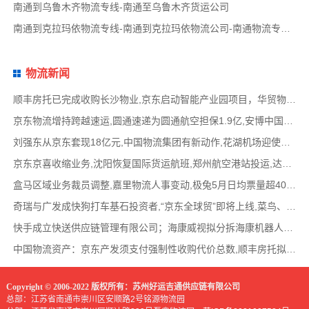
南通到乌鲁木齐物流专线-南通至乌鲁木齐货运公司
南通到克拉玛依物流专线-南通到克拉玛依物流公司-南通物流专线品牌
物流新闻
顺丰房托已完成收购长沙物业,京东启动智能产业园项目，华贸物流签署约2亿元专线产品运营合
京东物流增持跨越速运,圆通速递为圆通航空担保1.9亿,安博中国牵手启橙中国,中通云仓发布6
刘强东从京东套现18亿元,中国物流集团有新动作,花湖机场迎使用许可审查,丰巢自营洗衣在全国
京东京喜收缩业务,沈阳恢复国际货运航班,郑州航空港站投运,达达快送发布618战报,顺丰发布最
盒马区域业务裁员调整,嘉里物流人事变动,极兔5月日均票量超4000万,菜鸟开通中美特惠海运专线
奇瑞与广发成快狗打车基石投资者,“京东全球贸”即将上线,菜鸟、普洛斯公布减碳举措,中国
快手成立快送供应链管理有限公司；海康威视拟分拆海康机器人至创业板上市；传化智联6.93亿
中国物流资产：京东产发须支付强制性收购代价总数,顺丰房托拟收购长沙物业,京东、普洛斯等
Copyright © 2006-2022 版权所有：苏州好运吉通供应链有限公司
总部：江苏省南通市崇川区安顺路2号铭源物流园