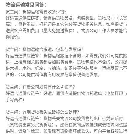
物流运输常见问答：
货主问：货物运输需要收多少钱？
好运吉通供应链答：请提供货物品名，包装类型，货物尺寸（长宽
高），货物重量，打托还是其它包装等货物相关信息，如需提货与
送货客户需加费用（量大免提送货费），物流公司工作人员才能给
你报价。
货主问：货物运输含搬运、包装与发票吗？
好运吉通供应链答：货物运输搬运不含的，如需要我们公司提供搬
运、上楼等相关服务都要加服务费用。货物包装也不含的，公司提
供木架、木箱、纸箱、收纳箱、纺织袋等包装服务。运输发票也不
含的，公司提供增值税专用发票与增值税普通发票。
货主问：在贵公司发货有什么凭证吗？
好运吉通供应链答：好运吉通供应链提供物流托运单（电脑打印与
手写两种）
货主问：遇到货物丢失或破损怎么处理？
好运吉通供应链答：货物丢失物流公司按货物的出厂价凭证赔付
（货物贵重需另买货货险）。建议在货物运输送到或去物流网点提
供时，请及时检查，如发现有货物损坏或丢失，可向平台客服进行