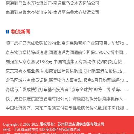
南通到乌鲁木齐物流公司-南通至乌鲁木齐运输公司
南通到乌鲁木齐物流专线-南通至乌鲁木齐货运公司
物流新闻
顺丰房托已完成收购长沙物业,京东启动智能产业园项目，华贸物流签署约2亿元专线产品运营合
京东物流增持跨越速运,圆通速递为圆通航空担保1.9亿,安博中国牵手启橙中国,中通云仓发布6
刘强东从京东套现18亿元,中国物流集团有新动作,花湖机场迎使用许可审查,丰巢自营洗衣在全国
京东京喜收缩业务,沈阳恢复国际货运航班,郑州航空港站投运,达达快送发布618战报,顺丰发布最
盒马区域业务裁员调整,嘉里物流人事变动,极兔5月日均票量超4000万,菜鸟开通中美特惠海运专线
奇瑞与广发成快狗打车基石投资者,“京东全球贸”即将上线,菜鸟、普洛斯公布减碳举措,中国
快手成立快送供应链管理有限公司；海康威视拟分拆海康机器人至创业板上市；传化智联6.93亿
中国物流资产：京东产发须支付强制性收购代价总数,顺丰房托拟收购长沙物业,京东、普洛斯等
Copyright © 2006-2022 版权所有：苏州好运吉通供应链有限公司
总部：江苏省南通市崇川区安顺路2号铭源物流园