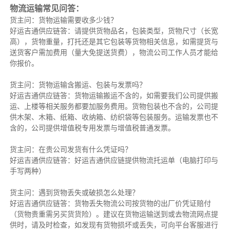
物流运输常见问答：
货主问：货物运输需要收多少钱？
好运吉通供应链答：请提供货物品名，包装类型，货物尺寸（长宽
高），货物重量，打托还是其它包装等货物相关信息，如需提货与
送货客户需加费用（量大免提送货费），物流公司工作人员才能给
你报价。
货主问：货物运输含搬运、包装与发票吗？
好运吉通供应链答：货物运输搬运不含的，如需要我们公司提供搬
运、上楼等相关服务都要加服务费用。货物包装也不含的，公司提
供木架、木箱、纸箱、收纳箱、纺织袋等包装服务。运输发票也不
含的，公司提供增值税专用发票与增值税普通发票。
货主问：在贵公司发货有什么凭证吗？
好运吉通供应链答：好运吉通供应链提供物流托运单（电脑打印与
手写两种）
货主问：遇到货物丢失或破损怎么处理？
好运吉通供应链答：货物丢失物流公司按货物的出厂价凭证赔付
（货物贵重需另买货货险）。建议在货物运输送到或去物流网点提
供时，请及时检查，如发现有货物损坏或丢失，可向平台客服进行