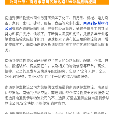
南通到伊犁物流公司业务范围涵盖了化工、日用品、机械、电力设
备、家具、家电、建材、服装、食品等众多行业，
南通到伊犁物流
公司
有着严谨的运输组织，完善的经营管理，通过全体员工的共同
努力和客户支持、信赖下，不断得以发展和完善，凭借多年专业运
输管理经验实际操作能力，迅速积累了遍布长三角的物流资源，增
加整体实力，向南通需要发货到伊犁的货主提供优质的物流运输服
务。
南通到伊犁物流公司已经形成了庞大的公路运输、配送、仓储、包
装、搬运装卸、调度回程车，以及相关的物流信息等环节。高效、
快捷、安全的直发车及快速车配载服务，实现了“全年无休、全天
24小时”服务，专业化的门到门“一站式”综合物流服务。
南通到伊犁物流公司为您提供优质海量的南通到伊犁物流、南通到
伊犁货运、南通到伊犁空运、南通到伊犁仓储等物流全方位服务,是
您选择南通到伊犁物流公司的不二选择,好运吉通供应链南通到伊犁
物流公司,安全快捷,价格便宜,省时省力.