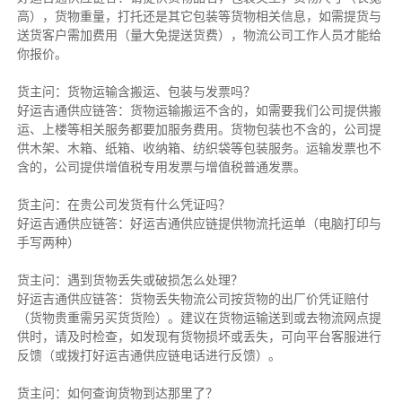
高），货物重量，打托还是其它包装等货物相关信息，如需提货与
送货客户需加费用（量大免提送货费），物流公司工作人员才能给
你报价。
货主问：货物运输含搬运、包装与发票吗？
好运吉通供应链答：货物运输搬运不含的，如需要我们公司提供搬
运、上楼等相关服务都要加服务费用。货物包装也不含的，公司提
供木架、木箱、纸箱、收纳箱、纺织袋等包装服务。运输发票也不
含的，公司提供增值税专用发票与增值税普通发票。
货主问：在贵公司发货有什么凭证吗？
好运吉通供应链答：好运吉通供应链提供物流托运单（电脑打印与
手写两种）
货主问：遇到货物丢失或破损怎么处理？
好运吉通供应链答：货物丢失物流公司按货物的出厂价凭证赔付
（货物贵重需另买货货险）。建议在货物运输送到或去物流网点提
供时，请及时检查，如发现有货物损坏或丢失，可向平台客服进行
反馈（或拨打好运吉通供应链电话进行反馈）。
货主问：如何查询货物到达那里了？