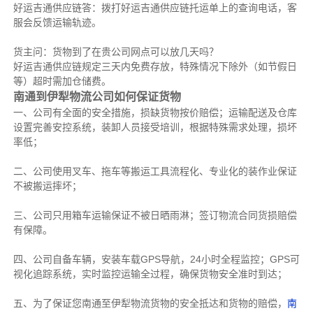
好运吉通供应链答：拨打好运吉通供应链托运单上的查询电话，客
服会反馈运输轨迹。
货主问：货物到了在贵公司网点可以放几天吗？
好运吉通供应链规定三天内免费存放，特殊情况下除外（如节假日
等）超时需加仓储费。
南通到伊犁物流公司如何保证货物
一、公司有全面的安全措施，损缺货物按价赔偿；运输配送及仓库
设置完善安控系统，装卸人员接受培训，根据特殊需求处理，损坏
率低；
二、公司使用叉车、拖车等搬运工具流程化、专业化的装作业保证
不被搬运摔坏；
三、公司只用箱车运输保证不被日晒雨淋；签订物流合同货损赔偿
有保障。
四、公司自备车辆，安装车载GPS导航，24小时全程监控；GPS可
视化追踪系统，实时监控运输全过程，确保货物安全准时到达；
五、为了保证您南通至伊犁物流货物的安全抵达和货物的赔偿，
南