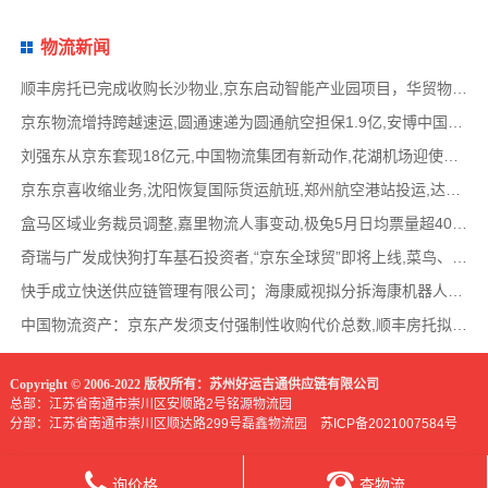
物流新闻
顺丰房托已完成收购长沙物业,京东启动智能产业园项目，华贸物流签署约2亿元专线产品运营合
京东物流增持跨越速运,圆通速递为圆通航空担保1.9亿,安博中国牵手启橙中国,中通云仓发布6
刘强东从京东套现18亿元,中国物流集团有新动作,花湖机场迎使用许可审查,丰巢自营洗衣在全国
京东京喜收缩业务,沈阳恢复国际货运航班,郑州航空港站投运,达达快送发布618战报,顺丰发布最
盒马区域业务裁员调整,嘉里物流人事变动,极兔5月日均票量超4000万,菜鸟开通中美特惠海运专线
奇瑞与广发成快狗打车基石投资者,“京东全球贸”即将上线,菜鸟、普洛斯公布减碳举措,中国
快手成立快送供应链管理有限公司；海康威视拟分拆海康机器人至创业板上市；传化智联6.93亿
中国物流资产：京东产发须支付强制性收购代价总数,顺丰房托拟收购长沙物业,京东、普洛斯等
Copyright © 2006-2022 版权所有：苏州好运吉通供应链有限公司
总部：江苏省南通市崇川区安顺路2号铭源物流园
分部：江苏省南通市崇川区顺达路299号磊鑫物流园
苏ICP备2021007584号
询价格
查物流