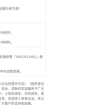
际报价单为准！
途中损坏。
缓冲材料。
经理「18013511481」报
号中外运物流港。
（企业经营许可证）（税务登记
、安全、求新的宗旨服务于广大
中、小型封闭车、半封闭车、高
业务，欢迎来人来电洽淡。本公
广大客户的支持和信赖。