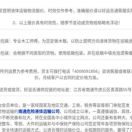
通至昆明液体运输物流报价、时效仅作参考，准确报价请以好运吉通客服实
2、以上报价具有时效性，随季节变动或货物规格略有浮动！
箱包装：专业木工师傅，为您定做木箱，以防止昆明方向液体货物在运输
箱包装：会根据不同类型的货物，使用纸箱包装，并在纸箱中填充泡漠等
列运费为参考费用，货主可拨打电话「4008091856」咨询客服或者联系胡
价，月结客户以合同约定价格为准。
送货或提货，好运吉通供应链的地址是：江苏省南通市虎丘区青莲路55
会会员单位，是一家经国家及地区交通、工商、税务等监督部门审批签发
货物运输的
南通危险液体运输公司
，公司成立以来，一直遵循诚信、高效
中不断完善和壮大，将在全国各中小城市设立网点，公司还备有各种大、
地整车、零担、大件的运输并与中保财产保险公司签定常年各项货物保险
，安全快速的运输方式，公道合理的运输价位，全程跟踪的服务，赢得了