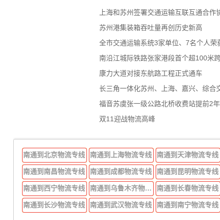
上海和苏州签署交通运输互联互通合作
苏州港集装箱吞吐量再创历史新高
全市交通运输系统3家单位、7名个人荣
南沿江城际铁路张家港段首个超100米
康力大道对接东航路工程正式通车
长三角一体化苏州、上海、嘉兴、综合
福音苏虞张一级公路北桥收费站提前2
双11迎战物流高峰
南通到北京物流专线
南通到上海物流专线
南通到天津物流专线
南通到南昌物流专线
南通到成都物流专线
南通到昆明物流专线
南通到西宁物流专线
南通到乌鲁木齐物流专线
南通到长春物流专线
南通到长沙物流专线
南通到武汉物流专线
南通到南宁物流专线