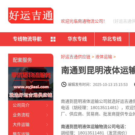
欢迎光临南通物流公司！
（好运吉通
专线物流导航
华东专线
华北专线
好运吉通供应链
>
液体运输
>
配套服务
南通到昆明液体运输
编辑发布时间：2025-10-13 15:15:53
南通到昆明液体运输公司就选好运吉通
公司简介
电话（胡经理：18013511481），
厂、供应商、贸易商、批发商提供专业
业务流程
大件运输
南通到昆明液体运输物流公司电话：
胡经理：
18013511481
（发货询价）
整车运输