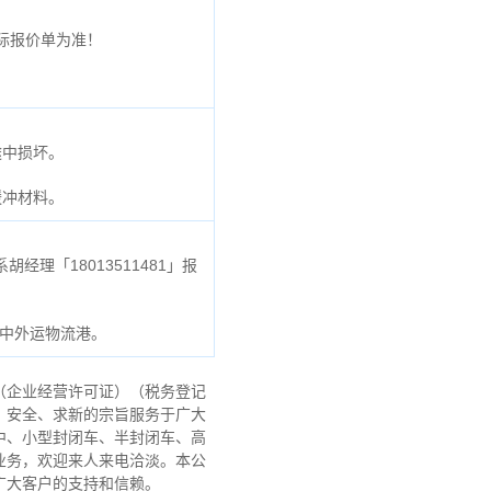
际报价单为准！
途中损坏。
缓冲材料。
理「18013511481」报
号中外运物流港。
（企业经营许可证）（税务登记
、安全、求新的宗旨服务于广大
中、小型封闭车、半封闭车、高
业务，欢迎来人来电洽淡。本公
广大客户的支持和信赖。