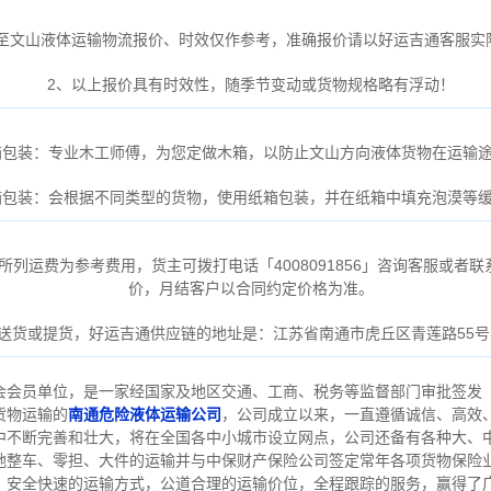
通至文山液体运输物流报价、时效仅作参考，准确报价请以好运吉通客服实
2、以上报价具有时效性，随季节变动或货物规格略有浮动！
箱包装：专业木工师傅，为您定做木箱，以防止文山方向液体货物在运输
箱包装：会根据不同类型的货物，使用纸箱包装，并在纸箱中填充泡漠等
运费为参考费用，货主可拨打电话「4008091856」咨询客服或者联系胡经
价，月结客户以合同约定价格为准。
送货或提货，好运吉通供应链的地址是：江苏省南通市虎丘区青莲路55
会会员单位，是一家经国家及地区交通、工商、税务等监督部门审批签发
货物运输的
南通危险液体运输公司
，公司成立以来，一直遵循诚信、高效
中不断完善和壮大，将在全国各中小城市设立网点，公司还备有各种大、
地整车、零担、大件的运输并与中保财产保险公司签定常年各项货物保险
，安全快速的运输方式，公道合理的运输价位，全程跟踪的服务，赢得了