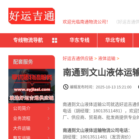
欢迎光临南通物流公司！
（好运吉通
专线物流导航
华东专线
华北专线
好运吉通供应链
>
液体运输
>
配套服务
南通到文山液体运输
编辑发布时间：2025-10-13 15:21:00
南通到文山液体运输公司就选好运吉通
公司简介
电话（胡经理：18013511481），
厂、供应商、贸易商、批发商提供专业
业务流程
大件运输
南通到文山液体运输物流公司电话：
胡经理：
18013511481
（发货询价）
整车运输