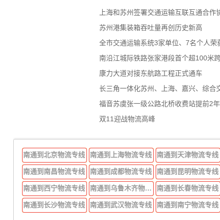
上海和苏州签署交通运输互联互通合作
苏州港集装箱吞吐量再创历史新高
全市交通运输系统3家单位、7名个人荣
南沿江城际铁路张家港段首个超100米
康力大道对接东航路工程正式通车
长三角一体化苏州、上海、嘉兴、综合
福音苏虞张一级公路北桥收费站提前2
双11迎战物流高峰
南通到北京物流专线
南通到上海物流专线
南通到天津物流专线
南通到南昌物流专线
南通到成都物流专线
南通到昆明物流专线
南通到西宁物流专线
南通到乌鲁木齐物流专线
南通到长春物流专线
南通到长沙物流专线
南通到武汉物流专线
南通到南宁物流专线