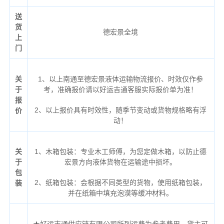
送
货
德宏景全境
上
门
关
1、以上南通至德宏景液体运输物流报价、时效仅作参
于
考，准确报价请以好运吉通客服实际报价单为准！
报
2、以上报价具有时效性，随季节变动或货物规格略有浮
价
动！
关
1、木箱包装：专业木工师傅，为您定做木箱，以防止德
于
宏景方向液体货物在运输途中损坏。
包
2、纸箱包装：会根据不同类型的货物，使用纸箱包装，
装
并在纸箱中填充泡漠等缓冲材料。
★好运吉通供应链有限公司所列运费为参考费用，货主可