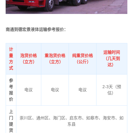
南通到德宏景液体运输参考报价：
计
运输时间
量
泡货价格
重泡货价格
纯重货价格
（几天到
方
（立方）
（立方）
（公斤）
达）
式
参
考
2-3天（预
电议
电议
电议
报
估）
价
上
门
崇川区、通州区、海门区、启东市、如皋市、海安市、如
提
东县
货