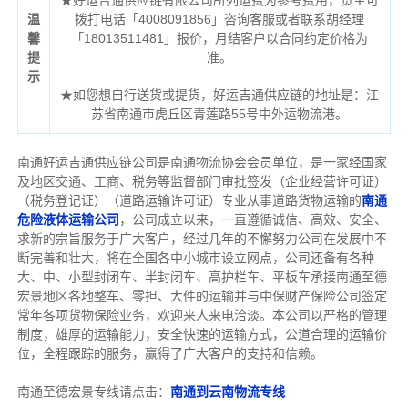
温
拨打电话「4008091856」咨询客服或者联系胡经理
馨
「18013511481」报价，月结客户以合同约定价格为
提
准。
示
★如您想自行送货或提货，好运吉通供应链的地址是：江
苏省南通市虎丘区青莲路55号中外运物流港。
南通好运吉通供应链公司是南通物流协会会员单位，是一家经国家
及地区交通、工商、税务等监督部门审批签发（企业经营许可证）
（税务登记证）（道路运输许可证）专业从事道路货物运输的
南通
危险液体运输公司
，公司成立以来，一直遵循诚信、高效、安全、
求新的宗旨服务于广大客户，经过几年的不懈努力公司在发展中不
断完善和壮大，将在全国各中小城市设立网点，公司还备有各种
大、中、小型封闭车、半封闭车、高护栏车、平板车承接南通至德
宏景地区各地整车、零担、大件的运输并与中保财产保险公司签定
常年各项货物保险业务，欢迎来人来电洽淡。本公司以严格的管理
制度，雄厚的运输能力，安全快速的运输方式，公道合理的运输价
位，全程跟踪的服务，赢得了广大客户的支持和信赖。
南通至德宏景专线请点击：
南通到云南物流专线