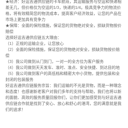
★经济：好运吉通供应链的卡车航班，其运输服务与空运和快递相
差无几，但价格仅为空运的1/3，快递的1/4。极具竞争力的物流价
格，将有效精简您的物流成本，提高客户经济效益，让您的产品在
市场上更加具有竞争力
★保障：全面的保险措施，保证您的货物绝对安全，损缺货物按价
赔偿
选择好运吉通供应链五大理由：
（1）正规的运输企业，让您放心
（2）全面的保险措施，保证您的货物绝对安全，损缺货物按价赔
偿
（3）我公司做到从门到门，一对一的全方位为客户服务
（4）我公司做到天天发车、准时、准点、安全快捷、到达目的地
（5）我公司做到客户的高低档和精密大中小货物，提供包装和全
封闭的包装服务
好运吉通供应链服务宗旨：我们运输的不光是货物，而是一种理念
和态度！也感谢新老客户对我们多年的支持与帮助，我们也将以新
的面貌、高效的服务质量回报你们，让你们更加感受到与好运吉通
供应链合作就是找到了安心、放心和舒心的港湾，您的满意就是我
们的追求！