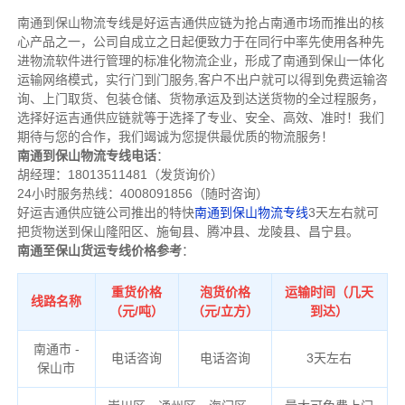
南通到保山物流专线是好运吉通供应链为抢占南通市场而推出的核
心产品之一，公司自成立之日起便致力于在同行中率先使用各种先
进物流软件进行管理的标准化物流企业，形成了南通到保山一体化
运输网络模式，实行门到门服务,客户不出户就可以得到免费运输咨
询、上门取货、包装仓储、货物承运及到达送货物的全过程服务，
选择好运吉通供应链就等于选择了专业、安全、高效、准时！我们
期待与您的合作，我们竭诚为您提供最优质的物流服务！
南通到保山物流专线电话
：
胡经理：18013511481（发货询价）
24小时服务热线：4008091856（随时咨询）
好运吉通供应链公司推出的特快
南通到保山物流专线
3天左右就可
把货物送到保山隆阳区、施甸县、腾冲县、龙陵县、昌宁县。
南通至保山货运专线价格参考
：
重货价格
泡货价格
运输时间（几天
线路名称
（元/吨）
（元/立方）
到达）
南通市 -
电话咨询
电话咨询
3天左右
保山市