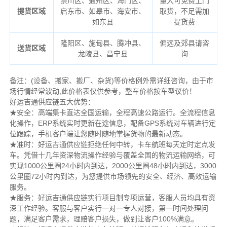
崇川区、通州区、海门区、
量大可免费上门
提货区域
启东市、如皋市、海安市、
取货，不足需加
如东县
提货费
隆阳区、施甸县、腾冲县、
偏远及郊县请咨
送货区域
龙陵县、昌宁县
询
备注
：
(设备、搬家、搬厂、杂货)等价格例外需详细咨询，由于市
场行情经常波动,此价格表仅供参考，整车价格按车型议价！
好运吉通供应链五大优势：
★安全：高端集卡直达全国运输，全程高速公路运行。全流程信息
化操作，ERP系统实时更新在途信息，配备GPS系统对车辆进行定
位跟踪，手机客户端让您随时随地掌握货物的最新动态。
★准时：好运吉通供应链拒绝任何中转，卡车航班每天定时定点发
车。凭借十几年资深物流操作经验与覆盖全国的物流运输网络，可
实现1000公里圈24小时内到达，2000公里圈48小时内到达，3000
公里圈72小时内到达，为您提供市场领先的安全、经济、高效运输
服务。
★服务：好运吉通供应链实行项目制专项运营，客服人员均具有资
深工作经验。客服与客户实行一对一专人对接，第一时间处理问
题，满足客户需求，理赔客户损失，做到让客户100%满意。