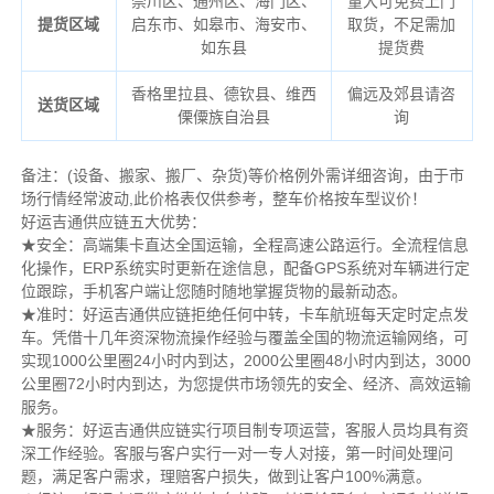
崇川区、通州区、海门区、
量大可免费上门
提货区域
启东市、如皋市、海安市、
取货，不足需加
如东县
提货费
香格里拉县、德钦县、维西
偏远及郊县请咨
送货区域
傈僳族自治县
询
备注
：
(设备、搬家、搬厂、杂货)等价格例外需详细咨询，由于市
场行情经常波动,此价格表仅供参考，整车价格按车型议价！
好运吉通供应链五大优势：
★安全：高端集卡直达全国运输，全程高速公路运行。全流程信息
化操作，ERP系统实时更新在途信息，配备GPS系统对车辆进行定
位跟踪，手机客户端让您随时随地掌握货物的最新动态。
★准时：好运吉通供应链拒绝任何中转，卡车航班每天定时定点发
车。凭借十几年资深物流操作经验与覆盖全国的物流运输网络，可
实现1000公里圈24小时内到达，2000公里圈48小时内到达，3000
公里圈72小时内到达，为您提供市场领先的安全、经济、高效运输
服务。
★服务：好运吉通供应链实行项目制专项运营，客服人员均具有资
深工作经验。客服与客户实行一对一专人对接，第一时间处理问
题，满足客户需求，理赔客户损失，做到让客户100%满意。