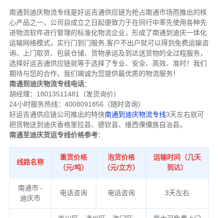
南通到迪庆物流专线是好运吉通供应链为抢占南通市场而推出的核
心产品之一，公司自成立之日起便致力于在同行中率先使用各种先
进物流软件进行管理的标准化物流企业，形成了南通到迪庆一体化
运输网络模式，实行门到门服务,客户不出户就可以得到免费运输咨
询、上门取货、包装仓储、货物承运及到达送货物的全过程服务，
选择好运吉通供应链就等于选择了专业、安全、高效、准时！我们
期待与您的合作，我们竭诚为您提供最优质的物流服务！
南通到迪庆物流专线电话
：
胡经理：18013511481（发货询价）
24小时服务热线：4008091856（随时咨询）
好运吉通供应链公司推出的特快
南通到迪庆物流专线
3天左右就可
把货物送到迪庆香格里拉县、德钦县、维西傈僳族自治县。
南通至迪庆货运专线价格参考
：
重货价格
泡货价格
运输时间（几天
线路名称
（元/吨）
（元/立方）
到达）
南通市 -
电话咨询
电话咨询
3天左右
迪庆市