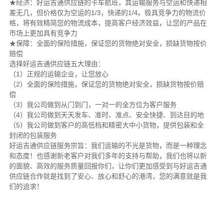
★经济：好运吉通供应链的卡车航班，其运输服务与空运和快递相
差无几，但价格仅为空运的1/3，快递的1/4。极具竞争力的物流价
格，将有效精简您的物流成本，提高客户经济效益，让您的产品在
市场上更加具有竞争力
★保障：全面的保险措施，保证您的货物绝对安全，损缺货物按价
赔偿
选择好运吉通供应链五大理由：
（1）正规的运输企业，让您放心
（2）全面的保险措施，保证您的货物绝对安全，损缺货物按价赔
偿
（3）我公司做到从门到门，一对一的全方位为客户服务
（4）我公司做到天天发车、准时、准点、安全快捷、到达目的地
（5）我公司做到客户的高低档和精密大中小货物，提供包装和全
封闭的包装服务
好运吉通供应链服务宗旨：我们运输的不光是货物，而是一种理念
和态度！也感谢新老客户对我们多年的支持与帮助，我们也将以新
的面貌、高效的服务质量回报你们，让你们更加感受到与好运吉通
供应链合作就是找到了安心、放心和舒心的港湾，您的满意就是我
们的追求！