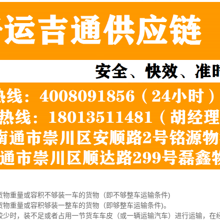
货物重量或容积不够装一车的货物（即不够整车运输条件)
货物重量或容积够装一整车的货物（即够整车运输条件)。
较少时，装不足或者占用一节货车车皮（或一辆运输汽车）进行运输，在