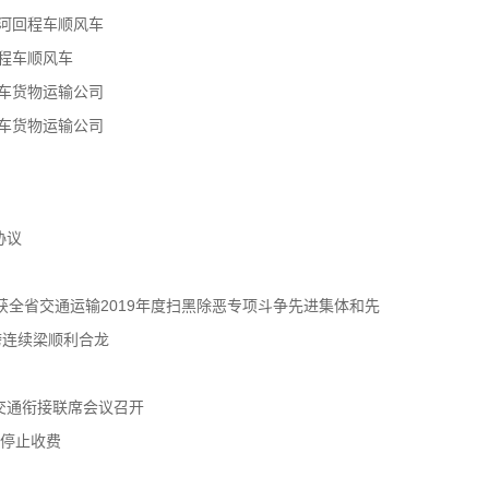
河回程车顺风车
程车顺风车
车货物运输公司
车货物运输公司
协议
获全省交通运输2019年度扫黑除恶专项斗争先进集体和先
跨连续梁顺利合龙
交通衔接联席会议召开
年停止收费