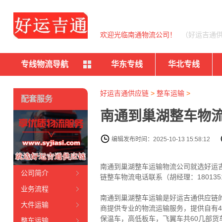
欢迎光临南通物流公司！
（好运吉通
专线物流导航
华东专线
华北专线
好运吉通供应链
>
整车运输
>
配套服务
南通到巢湖整车物流
编辑发布时间：2025-10-13 15:58:12
南通到巢湖整车运输物流公司就选好运
公司简介
链整车物流电话联系（胡经理：180135
业务流程
南通到巢湖整车运输是好运吉通供应链
大件运输
商提供专业的物流运输服务，提供自有4.2
保温车，高低板车，飞翼车共60几部
整车运输