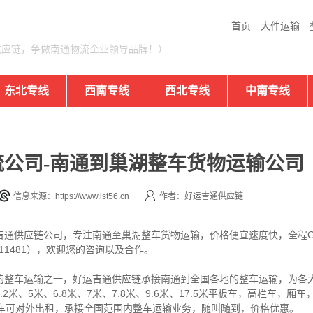
首页
大件运输
供应链，争做南通物流企业领导品牌！）
东北专线
西南专线
西北专线
中南专线
公司-南通到巢湖整车货物运输公司
信息来源：https://www.ist56.cn
作者：好运吉通供应链
吉通供应链公司，专注南通至巢湖整车货物运输，价格便宜速度快，全程G
11481），欢迎您的咨询以及合作。
的整车运输之一，好运吉通供应链承接南通到全国各地的整车运输，为各
米、5米、6.8米、7米、7.8米、9.6米、17.5米平板车，高栏车，
货车可对外出租，承接全国范围内整车运输业务，随叫随到，价格优惠。