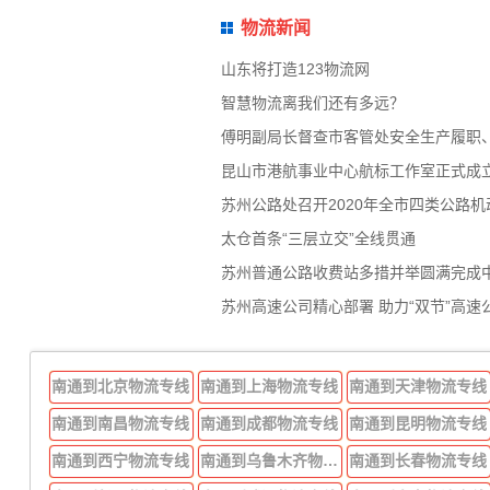
物流新闻
山东将打造123物流网
智慧物流离我们还有多远？
傅明副局长督查市客管处安全生产履职
昆山市港航事业中心航标工作室正式成
苏州公路处召开2020年全市四类公路
太仓首条“三层立交”全线贯通
苏州普通公路收费站多措并举圆满完成
苏州高速公司精心部署 助力“双节”高速
南通到北京物流专线
南通到上海物流专线
南通到天津物流专线
南通到南昌物流专线
南通到成都物流专线
南通到昆明物流专线
南通到西宁物流专线
南通到乌鲁木齐物流专线
南通到长春物流专线