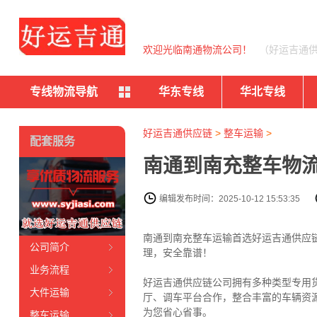
欢迎光临南通物流公司！
（好运吉通
专线物流导航
华东专线
华北专线
好运吉通供应链
>
整车运输
>
配套服务
南通到南充整车物流
编辑发布时间：2025-10-12 15:53:35
南通到南充整车运输首选好运吉通供应链公
公司简介
理，安全靠谱！
业务流程
好运吉通供应链公司拥有多种类型专用
大件运输
厅、调车平台合作，整合丰富的车辆资
为您省心省事。
整车运输