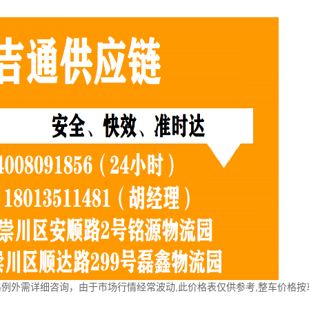
格例外需详细咨询，由于市场行情经常波动,此价格表仅供参考,整车价格按