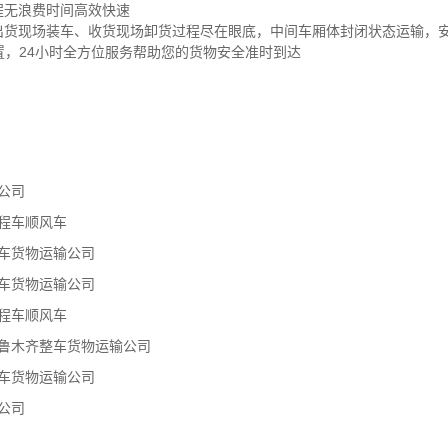
程无浪费时间高效快速
，出货现场装车、收货现场卸货过程尽在眼底，中间车厢体封闭状态运输，
位置，24小时全方位服务帮助您的货物安全准时到达
公司
程车顺风车
车货物运输公司
车货物运输公司
程车顺风车
乌鲁木齐整车货物运输公司
车货物运输公司
公司