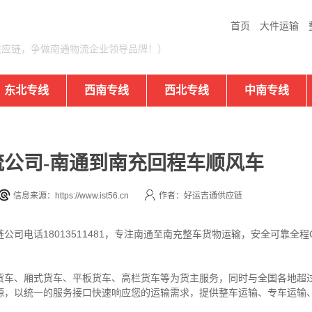
首页
大件运输
供应链，争做南通物流企业领导品牌！）
东北专线
西南专线
西北专线
中南专线
公司-南通到南充回程车顺风车
信息来源：https://www.ist56.cn
作者：好运吉通供应链
司电话18013511481，专注南通至南充整车货物运输，安全可靠全
货车、厢式货车、平板货车、高栏货车等为货主服务，同时与全国各地超过
源，以统一的服务接口快速响应您的运输需求，提供整车运输、专车运输