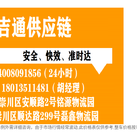
格例外需详细咨询，由于市场行情经常波动,此价格表仅供参考,整车价格按