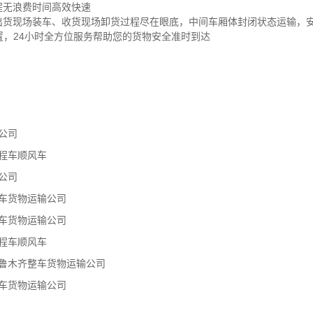
程无浪费时间高效快速
，出货现场装车、收货现场卸货过程尽在眼底，中间车厢体封闭状态运输，
位置，24小时全方位服务帮助您的货物安全准时到达
公司
程车顺风车
公司
车货物运输公司
车货物运输公司
程车顺风车
乌鲁木齐整车货物运输公司
车货物运输公司