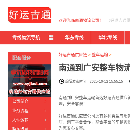
欢迎光临南通物流公司！
（好运吉通
专线物流导航
华东专线
华北专线
好运吉通供应链
>
整车运输
>
配套服务
南通到广安整车物流
编辑发布时间：2025-10-12 15:55:15
南通到广安整车运输首选好运吉通供应链公
公司简介
理，安全靠谱！
业务流程
好运吉通供应链公司拥有多种类型专用
大件运输
厅、调车平台合作，整合丰富的车辆资
为您省心省事。
整车运输