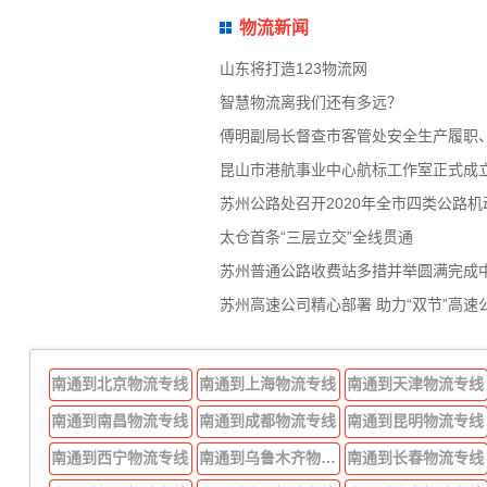
物流新闻
山东将打造123物流网
智慧物流离我们还有多远？
傅明副局长督查市客管处安全生产履职
昆山市港航事业中心航标工作室正式成
苏州公路处召开2020年全市四类公路
太仓首条“三层立交”全线贯通
苏州普通公路收费站多措并举圆满完成
苏州高速公司精心部署 助力“双节”高速
南通到北京物流专线
南通到上海物流专线
南通到天津物流专线
南通到南昌物流专线
南通到成都物流专线
南通到昆明物流专线
南通到西宁物流专线
南通到乌鲁木齐物流专线
南通到长春物流专线