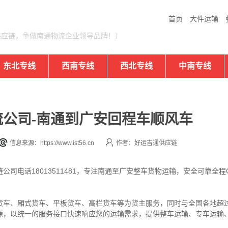
首页
大件运输
供应链，争做南通物流企业领导品牌！）
东北专线
西南专线
西北专线
中南专线
公司-南通到广安回程车顺风车
信息来源：https://www.ist56.cn
作者：好运吉通供应链
司电话18013511481，专注南通至广安整车货物运输，安全可靠全
货车、厢式货车、平板货车、高栏货车等为货主服务，同时与全国各地超过
源，以统一的服务接口快速响应您的运输需求，提供整车运输、专车运输