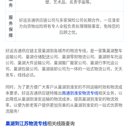
塑、艺术品、名贵字画等。
务
服
好运吉通供应链公司与多家保险公司长期合作，一旦淮安
务
方向货物出险将有专人全程负责处理理赔事宜，免除您的
保
后顾之忧。
障
好运吉通供应链主营巢湖到各城市的物流专线，是一家集巢湖整车
运输公司、巢湖仓储配送公司、巢湖零担物流公司、巢湖轿车托运
公司、巢湖大件运输公司、巢湖搬厂搬家公司、巢湖行李托运公
司、巢湖包装公司、巢湖装卸公司为一体的一站式物流公司，天天
发车，线线必达。
同时，为了更方便广大客户从巢湖到淮安的不同运输时效和物流成
本要求，好运吉通供应链特推出
南通到淮安物流专线
相关业务，以
此降低从巢湖到淮安运输的物流成本，提高巢湖到淮安的物流效
率，以便为新老客户提供更加完善的从巢湖到淮安的一站式优质物
流服务！
巢湖到江苏物流专线
相关线路查询