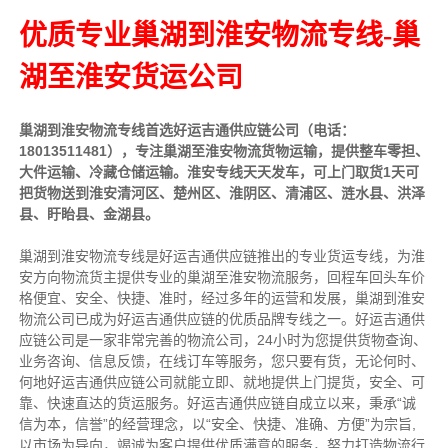
优质专业巢湖到淮安物流专线-巢
湖至淮安货运公司
巢湖到淮安物流专线首选好运吉通供应链公司（电话：
18013511481），专注巢湖至淮安物流货物运输，提供整车零担、
大件运输、冷藏仓储运输。淮安专线天天发车，可上门取货1天可
把货物送到淮安清河区、楚州区、淮阴区、清浦区、涟水县、洪泽
县、盱眙县、金湖县。
巢湖到淮安物流专线是好运吉通供应链推出的专业货运专线，为淮
安方向物流货主提供专业的巢湖至淮安物流服务，回程车回头车价
格便宜、安全、快捷、准时，经过多年的运营和发展，巢湖到淮安
物流公司已成为好运吉通供应链的优质品牌专线之一。好运吉通供
应链公司是一家非常完善的物流公司，24小时为您提供货物查询、
业务咨询、信息反馈，在线订车等服务，您只要有货，无论何时、
何地好运吉通供应链公司就能立即、就地提供上门提货，安全、可
靠、快速直达的货运服务。好运吉通供应链自成立以来，秉承“诚
信为本，信誉”的经营理念，以“安全、快捷、准确、方便”为宗旨,
以市场为导向，竭诚为客户提供优质满意的服务，努力打造物流行