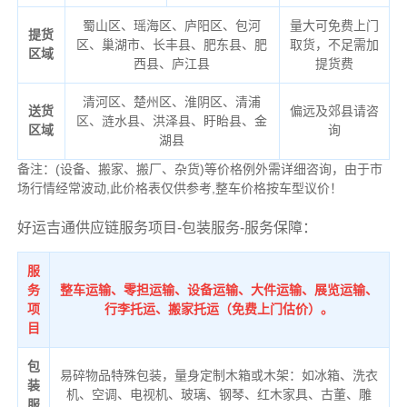
蜀山区、瑶海区、庐阳区、包河
量大可免费上门
提货
区、巢湖市、长丰县、肥东县、肥
取货，不足需加
区域
西县、庐江县
提货费
清河区、楚州区、淮阴区、清浦
送货
偏远及郊县请咨
区、涟水县、洪泽县、盱眙县、金
区域
询
湖县
备注：(设备、搬家、搬厂、杂货)等价格例外需详细咨询，由于市
场行情经常波动,此价格表仅供参考,整车价格按车型议价！
好运吉通供应链服务项目-包装服务-服务保障：
服
务
整车运输、零担运输、设备运输、大件运输、展览运输、
项
行李托运、搬家托运（免费上门估价）。
目
包
易碎物品特殊包装，量身定制木箱或木架：如冰箱、洗衣
装
机、空调、电视机、玻璃、钢琴、红木家具、古董、雕
服