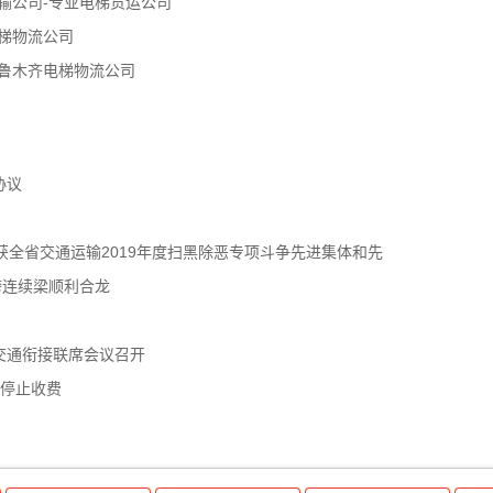
输公司-专业电梯货运公司
梯物流公司
鲁木齐电梯物流公司
协议
获全省交通运输2019年度扫黑除恶专项斗争先进集体和先
跨连续梁顺利合龙
交通衔接联席会议召开
年停止收费