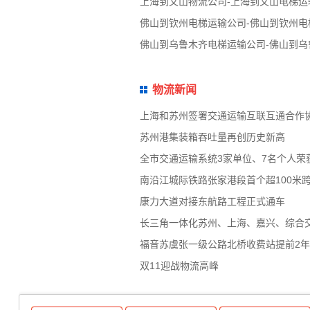
上海到文山物流公司-上海到文山电梯运
佛山到钦州电梯运输公司-佛山到钦州电
佛山到乌鲁木齐电梯运输公司-佛山到乌
物流新闻
上海和苏州签署交通运输互联互通合作
苏州港集装箱吞吐量再创历史新高
全市交通运输系统3家单位、7名个人荣
南沿江城际铁路张家港段首个超100米
康力大道对接东航路工程正式通车
长三角一体化苏州、上海、嘉兴、综合
福音苏虞张一级公路北桥收费站提前2
双11迎战物流高峰