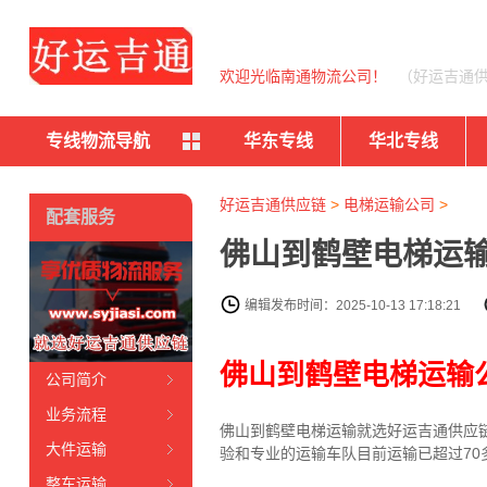
欢迎光临南通物流公司！
（好运吉通
专线物流导航
华东专线
华北专线
好运吉通供应链
>
电梯运输公司
>
配套服务
佛山到鹤壁电梯运输
编辑发布时间：2025-10-13 17:18:21
佛山到鹤壁电梯运输
公司简介
业务流程
佛山到鹤壁电梯运输就选好运吉通供应链
大件运输
验和专业的运输车队目前运输已超过7
整车运输