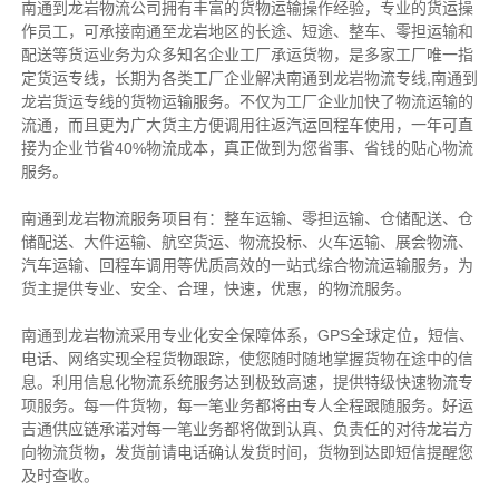
南通到龙岩物流
公司拥有丰富的货物运输操作经验，专业的货运操
作员工，可承接南通至龙岩地区的长途、短途、整车、零担运输和
配送等货运业务
为众多知名企业工厂承运货物，是多家工厂唯一指
定货运专线，长期为各类工厂企业解决南通到龙岩物流专线,南通到
龙岩货运专线的货物运输服务。不仅为工厂企业加快了物流运输的
流通，而且更为广大货主方便调用往返汽运回程车使用，一年可直
接为企业节省40%物流成本，真正做到为您省事、省钱的贴心物流
服务。
南通到龙岩物流服务项目有：整车运输、零担运输、仓储配送、仓
储配送、大件运输、航空货运、物流投标、
火车运输、
展会物流、
汽车运输、
回程车调用等优质高效的一站式综合物流运输服务，
为
货主提供专业、安全、
合理，快速，优惠，
的物流服务
。
南通到龙岩物流采用专业化安全保障体系，GPS全球定位，短信、
电话、网络实现全程货物跟踪，使您随时随地掌握货物在途中的信
息。利用信息化物流系统服务达到极致高速，提供特级快速物流专
项服务。每一件货物，每一笔业务都将由专人全程跟随服务。好运
吉通供应链承诺对每一笔业务都将做到认真、负责任的对待龙岩方
向物流货物，发货前请电话确认发货时间，货物到达即短信提醒您
及时查收。