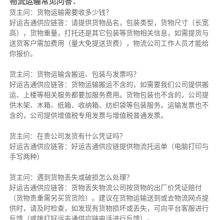
物流运输常见问答：
货主问：货物运输需要收多少钱？
好运吉通供应链答：请提供货物品名，包装类型，货物尺寸（长宽
高），货物重量，打托还是其它包装等货物相关信息，如需提货与
送货客户需加费用（量大免提送货费），物流公司工作人员才能给
你报价。
货主问：货物运输含搬运、包装与发票吗？
好运吉通供应链答：货物运输搬运不含的，如需要我们公司提供搬
运、上楼等相关服务都要加服务费用。货物包装也不含的，公司提
供木架、木箱、纸箱、收纳箱、纺织袋等包装服务。运输发票也不
含的，公司提供增值税专用发票与增值税普通发票。
货主问：在贵公司发货有什么凭证吗？
好运吉通供应链答：好运吉通供应链提供物流托运单（电脑打印与
手写两种）
货主问：遇到货物丢失或破损怎么处理？
好运吉通供应链答：货物丢失物流公司按货物的出厂价凭证赔付
（货物贵重需另买货货险）。建议在货物运输送到或去物流网点提
供时，请及时检查，如发现有货物损坏或丢失，可向平台客服进行
反馈（或拨打好运吉通供应链电话进行反馈）。