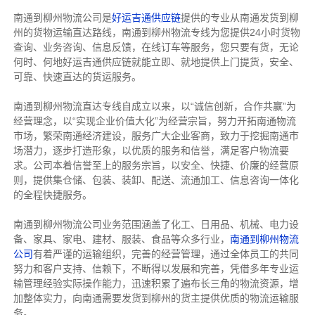
南通到柳州物流公司是
好运吉通供应链
提供的专业从南通发货到柳
州的货物运输直达路线，南通到柳州物流专线
为您提供
24小时货物
查询、业务咨询、信息反馈，在线订车等服务，您只要有货，无论
何时、何地好运吉通供应链就能立即、就地提供上门提货，安全、
可靠、快速直达的货运服务。
南通到柳州物流直达专线自成立以来，以“诚信创新，合作共赢”为
经营理念，以“实现企业价值大化”为经营宗旨，努力开拓南通物流
市场，繁荣南通经济建设，服务广大企业客商，致力于挖掘南通市
场潜力，逐步打造形象，以优质的服务和信誉，满足客户物流要
求。公司本着信誉至上的服务宗旨，以安全、快捷、价廉的经营原
则，提供集仓储、包装、装卸、配送、流通加工、信息咨询一体化
的全程快捷服务。
南通到柳州物流公司业务范围涵盖了化工、日用品、机械、电力设
备、家具、家电、建材、服装、食品等众多行业，
南通到柳州物流
公司
有着严谨的运输组织，完善的经营管理，通过全体员工的共同
努力和客户支持、信赖下，不断得以发展和完善，凭借多年专业运
输管理经验实际操作能力，迅速积累了遍布长三角的物流资源，增
加整体实力，向南通需要发货到柳州的货主提供优质的物流运输服
务。