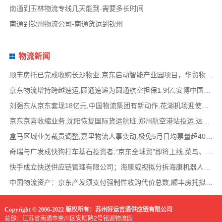
南通到玉林物流专线几天能到-需要多长时间
南通到钦州物流公司-南通货运到钦州
物流新闻
顺丰房托已完成收购长沙物业,京东启动智能产业园项目，华贸物流签署约2亿元专线产品运营合
京东物流增持跨越速运,圆通速递为圆通航空担保1.9亿,安博中国牵手启橙中国,中通云仓发布6
刘强东从京东套现18亿元,中国物流集团有新动作,花湖机场迎使用许可审查,丰巢自营洗衣在全国
京东京喜收缩业务,沈阳恢复国际货运航班,郑州航空港站投运,达达快送发布618战报,顺丰发布最
盒马区域业务裁员调整,嘉里物流人事变动,极兔5月日均票量超4000万,菜鸟开通中美特惠海运专线
奇瑞与广发成快狗打车基石投资者,“京东全球贸”即将上线,菜鸟、普洛斯公布减碳举措,中国
快手成立快送供应链管理有限公司；海康威视拟分拆海康机器人至创业板上市；传化智联6.93亿
中国物流资产：京东产发须支付强制性收购代价总数,顺丰房托拟收购长沙物业,京东、普洛斯等
Copyright © 2006-2022 版权所有：苏州好运吉通供应链有限公司
总部：江苏省南通市崇川区安顺路2号铭源物流园