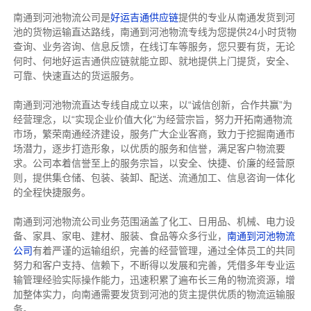
南通到河池物流公司是
好运吉通供应链
提供的专业从南通发货到河
池的货物运输直达路线，南通到河池物流专线
为您提供
24小时货物
查询、业务咨询、信息反馈，在线订车等服务，您只要有货，无论
何时、何地好运吉通供应链就能立即、就地提供上门提货，安全、
可靠、快速直达的货运服务。
南通到河池物流直达专线自成立以来，以“诚信创新，合作共赢”为
经营理念，以“实现企业价值大化”为经营宗旨，努力开拓南通物流
市场，繁荣南通经济建设，服务广大企业客商，致力于挖掘南通市
场潜力，逐步打造形象，以优质的服务和信誉，满足客户物流要
求。公司本着信誉至上的服务宗旨，以安全、快捷、价廉的经营原
则，提供集仓储、包装、装卸、配送、流通加工、信息咨询一体化
的全程快捷服务。
南通到河池物流公司业务范围涵盖了化工、日用品、机械、电力设
备、家具、家电、建材、服装、食品等众多行业，
南通到河池物流
公司
有着严谨的运输组织，完善的经营管理，通过全体员工的共同
努力和客户支持、信赖下，不断得以发展和完善，凭借多年专业运
输管理经验实际操作能力，迅速积累了遍布长三角的物流资源，增
加整体实力，向南通需要发货到河池的货主提供优质的物流运输服
务。