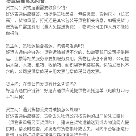
物流运输常见问答：
货主问：货物运输需要收多少钱？
好运吉通供应链答：请提供货物品名，包装类型，货物尺寸（长宽
高），货物重量，打托还是其它包装等货物相关信息，如需提货与
送货客户需加费用（量大免提送货费），物流公司工作人员才能给
你报价。
货主问：货物运输含搬运、包装与发票吗？
好运吉通供应链答：货物运输搬运不含的，如需要我们公司提供搬
运、上楼等相关服务都要加服务费用。货物包装也不含的，公司提
供木架、木箱、纸箱、收纳箱、纺织袋等包装服务。运输发票也不
含的，公司提供增值税专用发票与增值税普通发票。
货主问：在贵公司发货有什么凭证吗？
好运吉通供应链答：好运吉通供应链提供物流托运单（电脑打印与
手写两种）
货主问：遇到货物丢失或破损怎么处理？
好运吉通供应链答：货物丢失物流公司按货物的出厂价凭证赔付
（货物贵重需另买货货险）。建议在货物运输送到或去物流网点提
供时，请及时检查，如发现有货物损坏或丢失，可向平台客服进行
反馈（或拨打好运吉通供应链电话进行反馈）。