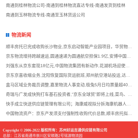
南通到桂林物流公司-南通到桂林物流直达专线-南通发货到桂林
南通到玉林物流专线-南通至玉林货运公司
物流新闻
顺丰房托已完成收购长沙物业,京东启动智能产业园项目，华贸物流签署约2亿元专线产品运营合
京东物流增持跨越速运,圆通速递为圆通航空担保1.9亿,安博中国牵手启橙中国,中通云仓发布6
刘强东从京东套现18亿元,中国物流集团有新动作,花湖机场迎使用许可审查,丰巢自营洗衣在全国
京东京喜收缩业务,沈阳恢复国际货运航班,郑州航空港站投运,达达快送发布618战报,顺丰发布最
盒马区域业务裁员调整,嘉里物流人事变动,极兔5月日均票量超4000万,菜鸟开通中美特惠海运专线
奇瑞与广发成快狗打车基石投资者,“京东全球贸”即将上线,菜鸟、普洛斯公布减碳举措,中国
快手成立快送供应链管理有限公司；海康威视拟分拆海康机器人至创业板上市；传化智联6.93亿
中国物流资产：京东产发须支付强制性收购代价总数,顺丰房托拟收购长沙物业,京东、普洛斯等
Copyright © 2006-2022 版权所有：苏州好运吉通供应链有限公司
总部：江苏省南通市崇川区安顺路2号铭源物流园