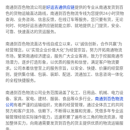
南通到百色物流公司是
好运吉通供应链
提供的专业从南通发货到百
色的货物运输直达路线，南通到百色物流专线
为您提供
24小时货物
查询、业务咨询、信息反馈，在线订车等服务，您只要有货，无论
何时、何地好运吉通供应链就能立即、就地提供上门提货，安全、
可靠、快速直达的货运服务。
南通到百色物流直达专线自成立以来，以“诚信创新，合作共赢”为
经营理念，以“实现企业价值大化”为经营宗旨，努力开拓南通物流
市场，繁荣南通经济建设，服务广大企业客商，致力于挖掘南通市
场潜力，逐步打造形象，以优质的服务和信誉，满足客户物流要
求。公司本着信誉至上的服务宗旨，以安全、快捷、价廉的经营原
则，提供集仓储、包装、装卸、配送、流通加工、信息咨询一体化
的全程快捷服务。
南通到百色物流公司业务范围涵盖了化工、日用品、机械、电力设
备、家具、家电、建材、服装、食品等众多行业，
南通到百色物流
公司
有着严谨的运输组织，完善的经营管理，通过全体员工的共同
努力和客户支持、信赖下，不断得以发展和完善，凭借多年专业运
输管理经验实际操作能力，迅速积累了遍布长三角的物流资源，增
加整体实力，向南通需要发货到百色的货主提供优质的物流运输服
务。