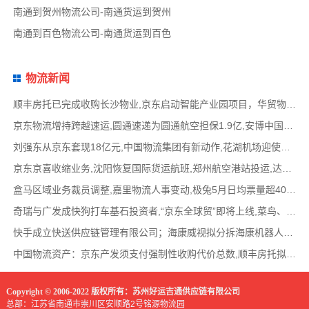
南通到贺州物流公司-南通货运到贺州
南通到百色物流公司-南通货运到百色
物流新闻
顺丰房托已完成收购长沙物业,京东启动智能产业园项目，华贸物流签署约2亿元专线产品运营合
京东物流增持跨越速运,圆通速递为圆通航空担保1.9亿,安博中国牵手启橙中国,中通云仓发布6
刘强东从京东套现18亿元,中国物流集团有新动作,花湖机场迎使用许可审查,丰巢自营洗衣在全国
京东京喜收缩业务,沈阳恢复国际货运航班,郑州航空港站投运,达达快送发布618战报,顺丰发布最
盒马区域业务裁员调整,嘉里物流人事变动,极兔5月日均票量超4000万,菜鸟开通中美特惠海运专线
奇瑞与广发成快狗打车基石投资者,“京东全球贸”即将上线,菜鸟、普洛斯公布减碳举措,中国
快手成立快送供应链管理有限公司；海康威视拟分拆海康机器人至创业板上市；传化智联6.93亿
中国物流资产：京东产发须支付强制性收购代价总数,顺丰房托拟收购长沙物业,京东、普洛斯等
Copyright © 2006-2022 版权所有：苏州好运吉通供应链有限公司
总部：江苏省南通市崇川区安顺路2号铭源物流园