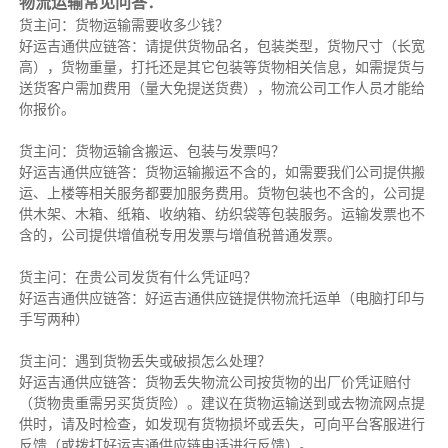
物流运输常见问答：
货主问：货物运输需要收多少钱？
好运吉通供应链答：请提供货物品名，包装类型，货物尺寸（长宽
高），货物重量，打托还是其它包装等货物相关信息，如需提货与
送货客户需加费用（量大免提送货费），物流公司工作人员才能给
你报价。
货主问：货物运输含搬运、包装与发票吗？
好运吉通供应链答：货物运输搬运不含的，如需要我们公司提供搬
运、上楼等相关服务都要加服务费用。货物包装也不含的，公司提
供木架、木箱、纸箱、收纳箱、纺织袋等包装服务。运输发票也不
含的，公司提供增值税专用发票与增值税普通发票。
货主问：在贵公司发货有什么凭证吗？
好运吉通供应链答：好运吉通供应链提供物流托运单（电脑打印与
手写两种）
货主问：遇到货物丢失或破损怎么处理？
好运吉通供应链答：货物丢失物流公司按货物的出厂价凭证赔付
（货物贵重需另买货货险）。建议在货物运输送到或去物流网点提
供时，请及时检查，如发现有货物损坏或丢失，可向平台客服进行
反馈（或拨打好运吉通供应链电话进行反馈）。