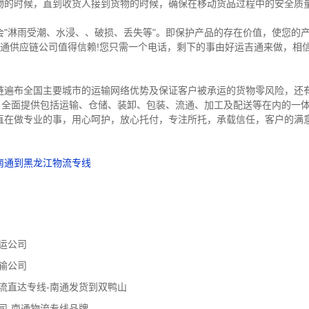
物的时候，直到收货人接到货物的时候，确保在移动货品过程中的安全质
会"淋雨受潮、水浸、、破损、丢失等"。即保护产品的存在价值，使您的
吉通供应链公司值得信赖!您只需一个电话，剩下的事由好运吉通来做，相
链遍布全国主要城市的运输网络优势及保证客户被承运的货物零风险，还
善，全面提供包括运输、仓储、装卸、包装、流通、加工及配送等在内的一
直在做专业的事，用心呵护
，放心托付，专注所托，承载信任，客户的满
南通到黑龙江物流专线
运公司
输公司
流直达专线-南通发货到双鸭山
司-南通物流专线品牌