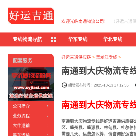
欢迎光临南通物流公司！
（好运吉通
专线物流导航
华东专线
华北专线
好运吉通供应链
>
黑龙江专线
>
配套服务
南通到大庆物流专线
编辑发布时间：2025-10-13 17:12:55
南通到大庆物流专
公司简介
业务流程
南通到大庆物流专线是好运吉通供应链
大件运输
区、肇州县、肇源县、林甸县、杜尔伯
需要几天、运费怎么算，请咨询好运吉
整车运输