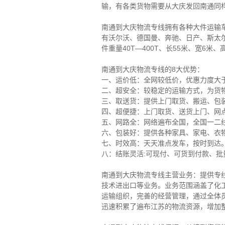
输，有各类货物需要从大庆发回南通同
南通到大庆物流专线拥有各种大件运输车
有沃尔沃、德国曼、奔驰、日产、斯太尔
件重量40T—400T、长55米、宽6米
南通到大庆物流专线的8大优势：
一、运价低：全网较低价，优惠力度大
二、超安全：较稳定的运输方式，为货
三、取送货：提供上门取货、搬运、包
四、超便捷：上门取货、送货上门、网
五、网路全：网络遍布全国，全国一二
六、包装好：提供各种家具、家电、衣物
七、时效高：天天准点发车，按时到达
八：结账灵活:可现付、可货到付款、批
南通到大庆物流专线主营业务：提供专
技术进出口等业务。业务范围涵盖了化
运输组织，完善的经营管理，通过全体
迅速积累了遍布江苏的物流资源，增加