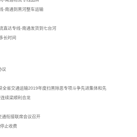
线-南通到黑河整车运输
流直达专线-南通发货到七台河
多长时间
协议
获全省交通运输2019年度扫黑除恶专项斗争先进集体和先
跨连续梁顺利合龙
交通衔接联席会议召开
年停止收费