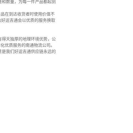
量和数量，为每一件产品都起到
产品在到达收货者时使用价值不
信好运吉通会以优质的服务换取
有得天独厚的地理环境优势，公
体化优质服务的南通物流公司。
意是我们好运吉通供应链永远的