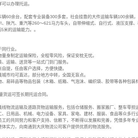
样可以办理托运。
辆60余台，配套专业装备300多套，社会挂靠的大件运输车辆100余辆，
、陕汽、重汽等260～621马力车头，自带伸缩式、自行式、液压支撑
、高5米的运输能力。。
于同行业。
物量身制定运输保险，全程零风险，保证安枕无忧。
装、运输、送货等一站式门到门服务。
点自提，任由客户选择，方便快捷。
线城市均可直达，部分地方中转，全国无盲点。
、易碎品等物品包装（木箱、纸箱、气泡沫、编织袋、胶带等各种包装材
。
量货运可签长期托运合同。
线线物流运输及道路货物运输服务，包括仓储服务、搬家搬厂、整车零担
工、日用品、机械、电力设备、家具、家电、建材、服装、食品等众多行
员工的共同努力和客户支持、信赖下，不断得以发展和完善，凭借多年专
整体实力，向南通到大庆物流公司客户提供优质的物流服务。