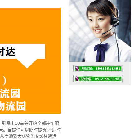
工作时间：07:30 – – 23:30
值班座机：0512-66711481
到晚上10点钟开始全部装车配
天。自提件可以随时提货,不即时
通从南通到大庆物流专线往返运