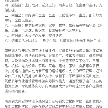
到门服务。
四、超便捷：上门取货、送货上门、网点自提，任由客户选择，方
便快捷。
五、网路全：网络遍布全国，全国一二线城市均可直达，部分地方
中转，全国无盲点。
六、包装好：提供各种家具、家电、衣物、易碎品等物品包装（木
箱、纸箱、气泡沫、编织袋、胶带等各种包装材料).
七、时效高：天天准点发车，按时到达。
八：结账灵活:可现付、可货到付款、批量货运可签长期托运合同。
南通到大兴安岭物流专线主营业务：提供专线线物流运输及道路货
物运输服务，包括仓储服务、搬家搬厂、整车零担运输、供应链管
理，以及货物及技术进出口等业务。业务范围涵盖了化工、日用
品、机械、电力设备、家具、家电、建材、服装、食品等众多行
业，好运吉通供应链有着严谨的运输组织，完善的经营管理，通过
全体员工的共同努力和客户支持、信赖下，不断得以发展和完善，
凭借多年专业运输管理经验实际操作能力，迅速积累了遍布江苏的
物流资源，增加整体实力，向南通到大兴安岭物流公司客户提供优
质的物流服务。
南通到大兴安岭物流专线保证：从接到您货物的时候，直到收货人
接到货物的时候，确保在移动货品过程中的安全质量和数量，为每