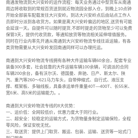
南通发物流到大兴安岭的运作流程：每天业务通过中型货车从南通
周边将收取到的常规百货送到就近物流园全部入仓，到晚上10点钟
开始全部装车配载发往大兴安岭。到达大兴安岭点后由站点工作人
员即时分派到各收货方。如果是离大兴安岭偏远的地区,送货有可能
会延误一天。自提件可以随时提货,不即时提走的货物至少可以免费
保管3天，提供代收货款，等通知放货等物流相关延伸增值服务。
同时在行业内率先开通从南通到大兴安岭物流专线往返运输，有各
类货物需要从大兴安岭发回南通同样可以办理托运。
南通到大兴安岭物流专线拥有各种大件运输车辆60余台，配套专业
装备300多套，社会挂靠的大件运输车辆100余辆，可调派的合同
车辆200余台，备有沃尔沃、德国曼、奔驰、日产、斯太尔、陕
汽、重汽等260～621马力车头，自带伸缩式、自行式、液压支
撑、框架板、多轴线板，具备承运单件重量40T—400T、长55米、
宽6米、高5米的运输能力。。
南通到大兴安岭物流专线的8大优势：
一、运价低：全网较低价，优惠力度大于同行业。
二、超安全：较稳定的运输方式，为货物量身制定运输保险，全程
零风险，保证安枕无忧。
三、取送货：提供上门取货、搬运、包装、运输、送货等一站式门