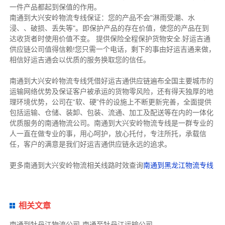
一件产品都起到保值的作用。
南通到大兴安岭物流专线保证：您的产品不会"淋雨受潮、水
浸、、破损、丢失等"。即保护产品的存在价值，使您的产品在到
达收货者时使用价值不变。 提供保险全程保护货物安全.好运吉通
供应链公司值得信赖!您只需一个电话，剩下的事由好运吉通来做，
相信好运吉通会以优质的服务换取您的信任。
南通到大兴安岭物流专线凭借好运吉通供应链遍布全国主要城市的
运输网络优势及保证客户被承运的货物零风险，还有得天独厚的地
理环境优势，公司在“软、硬”件的设施上不断更新完善，全面提供
包括运输、仓储、装卸、包装、流通、加工及配送等在内的一体化
优质服务的南通物流公司。
南通到大兴安岭物流专线是一群专业的
人一直在做专业的事，用心呵护
，放心托付，专注所托，承载信
任，客户的满意是我们好运吉通供应链永远的追求。
更多南通到大兴安岭物流相关线路时效查询
南通到黑龙江物流专线
相关文章
南通到牡丹江物流公司-南通至牡丹江运输公司