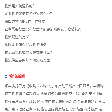
物流是如何运作的？
企业物流如何转型成物流企业？
第四方物流的3种运作模式
业务需要复盘只有复盘才能更清晰的认识仓储状态
物流配送的定义
运输企业怎么提高物流服务
物流系统的概念和模式是什么？
物流供应链的基本概念及类型
物流新闻
顺丰房托已完成收购长沙物业,京东启动智能产业园项目，华贸物流签署约2亿元专线产品运营合
京东物流增持跨越速运,圆通速递为圆通航空担保1.9亿,安博中国牵手启橙中国,中通云仓发布6
刘强东从京东套现18亿元,中国物流集团有新动作,花湖机场迎使用许可审查,丰巢自营洗衣在全国
京东京喜收缩业务,沈阳恢复国际货运航班,郑州航空港站投运,达达快送发布618战报,顺丰发布最