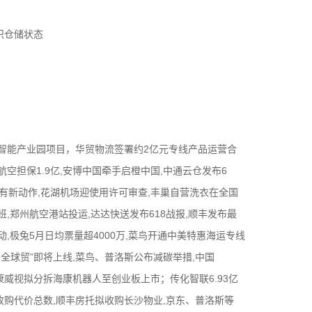
识仓储状态
智能产业园项目，华贸物流签署约2亿元专线产品运营合
空担保1.9亿,安博中国牵手启橙中国,中通云仓发布6
团有新动作,花湖机场迎使用许可审查,丰巢自营洗衣在全国
,郑州航空港站投运,达达快送发布618战报,顺丰发布最
,极兔5月日均票量超4000万,菜鸟开通中美特惠海运专线
全球贸”即将上线,菜鸟、普洛斯公布减碳举措,中国
威视拟分拆海康机器人至创业板上市；传化智联6.93亿
购代价总数,顺丰房托拟收购长沙物业,京东、普洛斯等