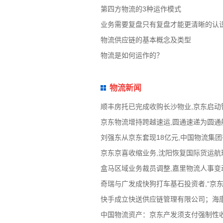
第四方物流的3种运作模式
业务需要复盘只有复盘才能更清晰的认
物流供应链的基本概念及类型
物流是如何运作的？
物流新闻
顺丰房托已完成收购长沙物业,京东启动
京东物流增持跨越速运,圆通速递为圆通航
刘强东从京东套现18亿元,中国物流集
京东京喜收缩业务,沈阳恢复国际货运航班
盒马区域业务裁员调整,嘉里物流人事变动
奇瑞与广发成快狗打车基石投资者,“京东
快手成立快送供应链管理有限公司；海康
中国物流资产：京东产发须支付强制性收