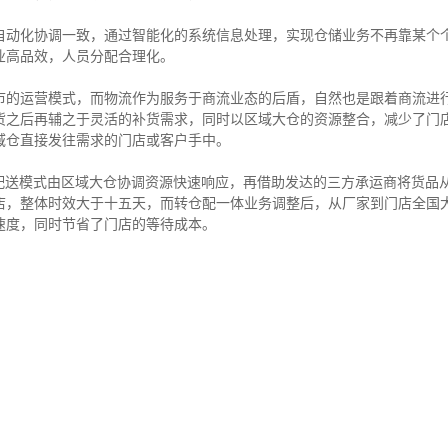
自动化协调一致，通过智能化的系统信息处理，实现仓储业务不再靠某个
业高品效，人员分配合理化。
市的运营模式，而物流作为服务于商流业态的后盾，自然也是跟着商流进
货之后再辅之于灵活的补货需求，同时以区域大仓的资源整合，减少了门
域仓直接发往需求的门店或客户手中。
物流配送模式由区域大仓协调资源快速响应，再借助发达的三方承运商将货品
店，整体时效大于十五天，而转仓配一体业务调整后，从厂家到门店全国大
速度，同时节省了门店的等待成本。