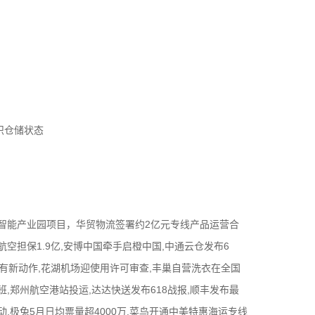
识仓储状态
智能产业园项目，华贸物流签署约2亿元专线产品运营合
空担保1.9亿,安博中国牵手启橙中国,中通云仓发布6
团有新动作,花湖机场迎使用许可审查,丰巢自营洗衣在全国
,郑州航空港站投运,达达快送发布618战报,顺丰发布最
,极兔5月日均票量超4000万,菜鸟开通中美特惠海运专线