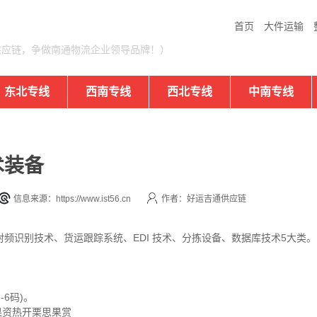
首页
大件运输
供应链，争做南通物流企业领导品牌！）
东北专线
西南专线
西北专线
中南专线
术装备
信息来源：https://www.ist56.cn
作者：好运吉通供应链
频识别技术、货运跟踪系统、EDI 技术、分拣设备、数据库技术5大类。
F-6码)。
。团果资热开栗思果赏