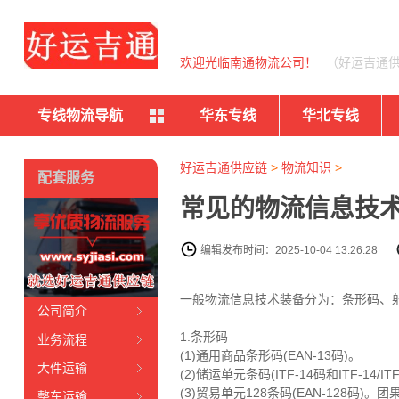
欢迎光临南通物流公司！
（好运吉通
专线物流导航
华东专线
华北专线
好运吉通供应链
>
物流知识
>
配套服务
常见的物流信息技
编辑发布时间：2025-10-04 13:26:28
一般物流信息技术装备分为：条形码、射
公司简介
1.条形码
业务流程
(1)通用商品条形码(EAN-13码)。
大件运输
(2)储运单元条码(ITF-14码和ITF-14/IT
(3)贸易单元128条码(EAN-128码)
整车运输