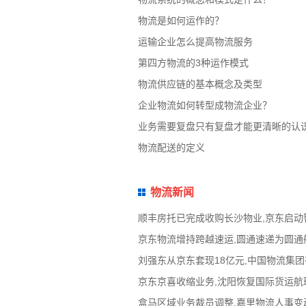
物流是如何运作的？
运输企业怎么提高物流服务
第四方物流的3种运作模式
物流供应链的基本概念及类型
企业物流如何转型成物流企业？
业务需要复盘只有复盘才能更清晰的认
物流配送的定义
物流新闻
顺丰房托已完成收购长沙物业,京东启动
京东物流增持跨越速运,圆通速递为圆通航
刘强东从京东套现18亿元,中国物流集
京东京喜收缩业务,沈阳恢复国际货运航班
盒马区域业务裁员调整,嘉里物流人事变动